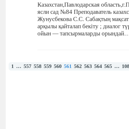
Казахстан,Павлодарская область,г
ясли сад №84 Преподаватель казахс
Жунусбекова С.С. Сабақтың мақсат
арқылы қайталап бекіту ; диалог тү
ойын — тапсырмаларды орындай
1
…
557
558
559
560
561
562
563
564
565
…
10