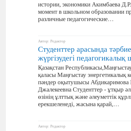
истории, экономики Акимбаева Д.Р
момент в школьном образовании п
различные педагогические…
Автор: Редактор
Студенттер арасында тәрби
жүргізудегі педагогикалық
Қазақстан Республикасы,Маңғыста
қаласы Маңғыстау энергетикалық 
пәндер оқытушысы Абдикаримова 
Джалекеевна Студенттер - ұтқыр әл
өзінің ұлттық және әлеуметтік құ
ерекшеленеді, жасына қарай,…
Автор: Редактор