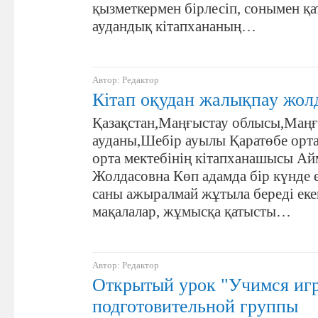
қызметкермен бірлесіп, сонымен қа
аудандық кітапхананың…
Автор: Редактор
Кітап оқудан жалықпау жол
Қазақстан,Маңғыстау облысы,Маңғ
ауданы,Шебір ауылы Қаратөбе орта
орта мектебінің кітапханашысы Ай
Жолдасовна Көп адамда бір күнде е
саны ажыралмай жұтыла береді еке
мақалалар, жұмысқа қатысты…
Автор: Редактор
Открытый урок "Учимся игр
подготовительной группы