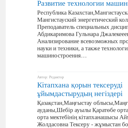
Развитие технологии машин
Республика Казахстан,Мангистауск
Мангистауский энергетический ко
Преподаватель специальных дисци
Абдикаримова Гульнара Джалекеее
Анализирование всевозможных про
науки и техники, а также технолог
машиностроения…
Автор: Редактор
Кітапхана қорын тексеруді
ұйымдастырудың негіздері
Қазақстан,Маңғыстау облысы,Маңғ
ауданы,Шебір ауылы Қаратөбе орта
орта мектебінің кітапханашысы Ай
Жолдасовна Тексеру - жұмыстан б