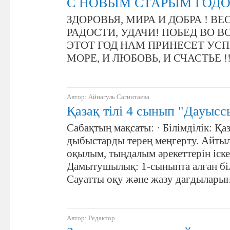
С НОВЫМ СТАРЫМ ГОДО
ЗДОРОВЬЯ, МИРА И ДОБРА ! ВЕ
РАДОСТИ, УДАЧИ! ПОБЕД ВО В
ЭТОТ ГОД НАМ ПРИНЕСЕТ УСП
МОРЕ, И ЛЮБОВЬ, И СЧАСТЬЕ !!!!
Автор: Айнагуль Сагинтаева
Қазақ тілі 4 сынып "Дауысс
Сабақтың мақсаты: · Білімділік: Қаз
дыбыстарды терең меңгерту. Айты
оқылым, тыңдалым әрекеттерін іске 
Дамытушылық: 1-сыныпта алған біл
Сауатты оқу және жазу дағдыларын
Автор: Редактор