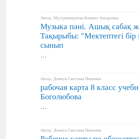
Автор: Мусурманкулова Камшат Ануаровна
Музыка пәні. Ашық сабақ ж
Тақырыбы: "Мектептегі бір 
сынып
…
Автор: Довжук Светлана Павловна
рабочая карта 8 класс учеб
Боголюбова
…
Автор: Довжук Светлана Павловна
Рабочие карты по общество