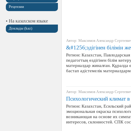
Рецензии
• На казахском языке
Доклады (kaz)
Автор: Максимов Александр Сергееви
&#1256;здігінен білімін же
Регион: Казахстан, Павлодарская
педагогтың өздігінен білім көт
материалдар жиналған. Құралда ө
бастап әдістемелік материалдар
Автор: Максимов Александр Сергееви
Психологический климат в
Регион: Казахстан, Есильский р
эмоциональная окраска психологи
возникающая на основе их симпат
интересов, склонностей. СПК со