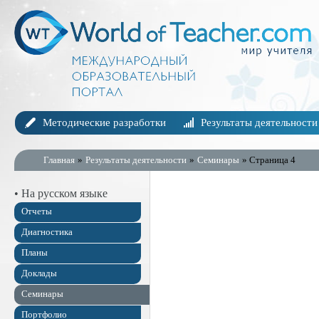
Методические разработки
Результаты деятельности
Главная
»
Результаты деятельности
»
Семинары
» Страница 4
• На русском языке
Отчеты
Диагностика
Планы
Доклады
Семинары
Портфолио