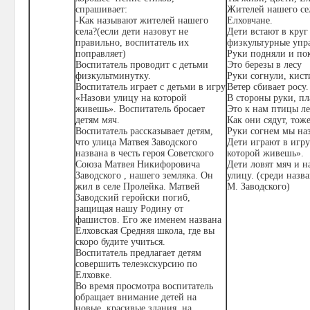
спрашивает:
Жителей нашего се
-Как называют жителей нашего
Елховчане.
села?(если дети назовут не
Дети встают в круг
правильно, воспитатель их
физкультурные упр
поправляет)
Руки подняли и по
Воспитатель проводит с детьми
Это березы в лесу
физкультминутку.
Руки согнули, кист
Воспитатель играет с детьми в игру
Ветер сбивает росу.
«Назови улицу на которой
В стороны руки, п
живешь». Воспитатель бросает
Это к нам птицы ле
детям мяч.
Как они сядут, тож
Воспитатель рассказывает детям,
Руки согнем мы наз
что улица Матвея Заводского
Дети играют в игру
названа в честь героя Советского
которой живешь».
Союза Матвея Никифоровича
Дети ловят мяч и 
Заводского , нашего земляка. Он
улицу. (среди назв
жил в селе Пролейка. Матвей
М. Заводского)
Заводский геройски погиб,
защищая нашу Родину от
фашистов. Его же именем названа
Елховская Средняя школа, где вы
скоро будите учиться.
Воспитатель предлагает детям
совершить телеэкскурсию по
Елховке.
Во время просмотра воспитатель
обращает внимание детей на
новые, красивые здания, на