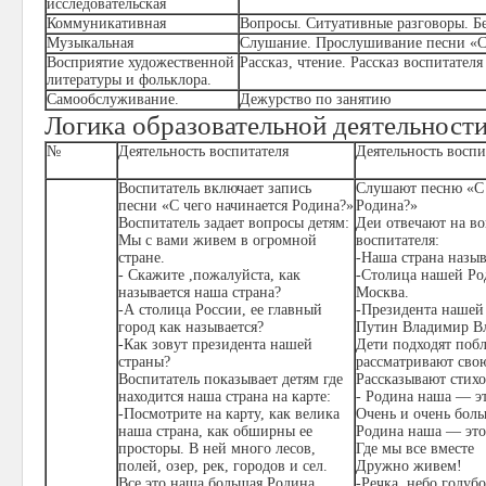
исследовательская
Коммуникативная
Вопросы. Ситуативные разговоры. Бе
Музыкальная
Слушание. Прослушивание песни «С 
Восприятие художественной
Рассказ, чтение. Рассказ воспитателя
литературы и фольклора.
Самообслуживание.
Дежурство по занятию
Логика образовательной деятельности
№
Деятельность воспитателя
Деятельность восп
Воспитатель включает запись
Слушают песню «С 
песни «С чего начинается Родина?»
Родина?»
Воспитатель задает вопросы детям:
Деи отвечают на в
Мы с вами живем в огромной
воспитателя:
стране.
-Наша страна назыв
- Скажите ,пожалуйста, как
-Столица нашей Ро
называется наша страна?
Москва.
-А столица России, ее главный
-Президента нашей
город как называется?
Путин Владимир В
-Как зовут президента нашей
Дети подходят побл
страны?
рассматривают свою
Воспитатель показывает детям где
Рассказывают стих
находится наша страна на карте:
- Родина наша — эт
-Посмотрите на карту, как велика
Очень и очень боль
наша страна, как обширны ее
Родина наша — это
просторы. В ней много лесов,
Где мы все вместе
полей, озер, рек, городов и сел.
Дружно живем!
Все это наша большая Родина.
-Речка, небо голубо