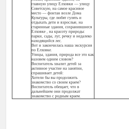
главную улицу Елховки — улицу
Советскую, на самое красивое
место — фонтан возле Дома
Культуры, где любят гулять и
отдыхать дети и взрослые, на
старинные здания, сохранившиеся
Елховке , на красоту природы:
парки, сады, луг, речку и недалеко
находящийся лес.
Вот и закончилась наша экскурсия
по Елховке.
Улицы, здания, природа все это как
назовем одним словом?
Воспитатель хвалит детей за
активное участие на занятии,
спрашивает детей:
Хотели бы вы продолжить
знакомство со своим краем?
Воспитатель обещает, что в
дальнейшем они продолжат
знакомство с родным краем.