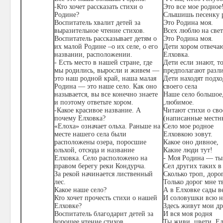
-Кто хочет рассказать стихи о
Это все мое родное
Родине?
Слышишь песенку 
Воспитатель хвалит детей за
Это Родина моя.
выразительное чтение стихов.
Всех люблю на свет
Воспитатель рассказывает детям о
Это Родина моя.
их малой Родине –о их селе, о его
Дети хором отвечаю
названии, расположении.
Елховка.
- Есть место в нашей стране, где
Дети если знают, т
мы родились, выросли и живем —
предполагают разл
это наш родной край, наша малая
Дети находят подхо
Родина — это наше село. Как оно
своего села
называется, вы все конечно знаете
Наше село большое,
и поэтому ответьте хором.
,любимое.
-Какое красивое название. А
Читают стихи о сво
почему Елховка?
(написанные местн
«Елоха» означает ольха. Раньше на
Село мое родное
месте нашего села были
Елховкою зовут.
расположены озера, поросшие
Какое оно дивное,
ольхой, отсюда и название
Какие люди тут!
Елховка. Село расположено на
- Моя Родина — ты 
правом берегу реки Кондурча.
Сел других таких в
За рекой начинается лиственный
Сколько троп, доро
лес.
Только дорог мне т
Какое наше село?
А в Елховке сады в
Кто хочет прочесть стихи о нашей
И соловушки всю н
Елховке?
Здесь живут мои др
Воспитатель благодарит детей за
И вся моя родня
хорошее чтение стихов,
Ты живи, цвети, Ел