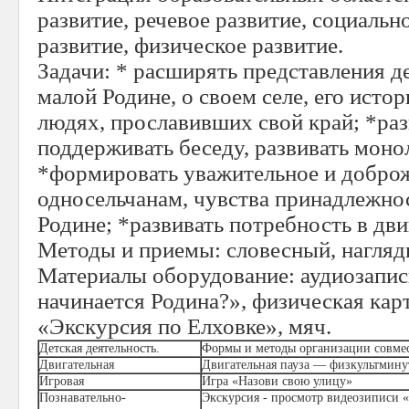
развитие, речевое развитие, социаль
развитие, физическое развитие.
Задачи: * расширять представления де
малой Родине, о своем селе, его исто
людях, прославивших свой край; *раз
поддерживать беседу, развивать мон
*формировать уважительное и доброж
односельчанам, чувства принадлежнос
Родине; *развивать потребность в дви
Методы и приемы: словесный, нагляд
Материалы оборудование: аудиозапис
начинается Родина?», физическая карт
«Экскурсия по Елховке», мяч.
Детская деятельность.
Формы и методы организации совмес
Двигательная
Двигательная пауза — физкультмину
Игровая
Игра «Назови свою улицу»
Познавательно-
Экскурсия - просмотр видеозиписи «