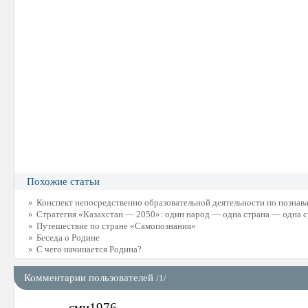
Похожие статьи
»
Конспект непосредственно образовательной деятельности по познава
»
Стратегия «Казахстан — 2050»: один народ — одна страна — одна с
»
Путешествие по стране «Самопознания»
»
Беседа о Родине
»
С чего начинается Родина?
Комментарии пользователей
/1/
сми1976