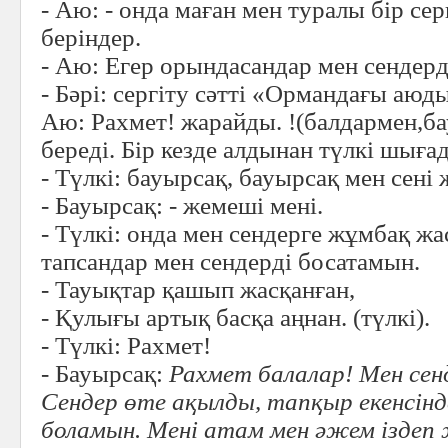
- Аю: - онда маған мен туралы бір се
беріндер.
- Аю: Егер орындасандар мен сендерд
- Бәрі: сергіту сәтті «Ормандағы аюды
Аю: Рахмет! жарайды. !(балдармен,ба
береді. Бір кезде алдынан түлкі шығад
- Түлкі: бауырсақ, бауырсақ мен сені
- Бауырсақ: - жемеші мені.
- Түлкі: онда мен сендерге жұмбақ 
тапсандар мен сендерді босатамын.
- Тауықтар қашып жасқанған,
- Қулығы артық басқа аңнан. (түлкі).
- Түлкі: Рахмет!
- Бауырсақ:
Рахмет балалар! Мен сен
Сендер өте ақылды, тапқыр екенсінд
боламын. Мені атам мен әжем іздеп