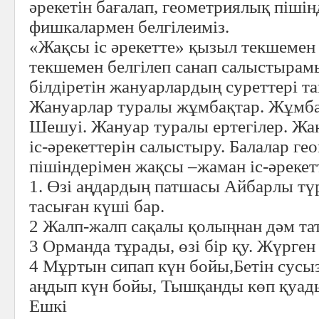
әрекетін бағалап, геометриялық піші
фишкалармен белгілеиміз.
«Жақсы іс әрекетте» қызыл текшемен ,
текшемен белгілеп санап салыстыра
білдіретін жануарлардың суреттері тақ
Жануарлар туралы жұмбақтар. Жұмб
Шешуі. Жануар туралы ертегілер. Жа
іс-әрекеттерін салыстыру. Балалар г
пішіндерімен жақсы –жаман іс-әрекетт
1. Өзі аңдардың патшасы Айбарлы тү
тасыған күші бар.
2 Жалп-жалп сақалы қолыңнан дәм та
3 Орманда тұрады, өзі бір қу. Жүрген
4 Мұртын сипап күн бойы,Бетін сус
аңдып күн бойы, Тышқанды көп қуад
Ешкі