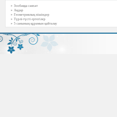
»
Зообаққа саяхат
»
Аңдар
»
Геометриялық пішіндер
»
Түрлі-түсті ертегілер
»
5 санының құрамын қайталау