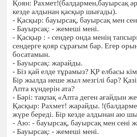
Қоян: Рахмет!(балдармен,бауырсақ әрі
кезде алдынан қасқыр шығады).
- Қасқыр: бауырсақ, бауырсақ мен сен
- Бауырсақ: - жемеші мені.
- Қасқыр : - сендер онда менің тапс
сендерге қояр сұрағым бар. Егер оры
босатамын.
- Бауырсақ: жарайды.
- Біз қай елде тұрамыз? ҚР елбасы кі
Бір жылда неше жыл мезгілі бар? Қаз
Апта күндерін ата?
- Бәрі: тақпақ «Апта деген ағайдын же
Қасқыр: Рахмет! жарайды. !(балдарме
жүре береді. Бір кезде алдынан аю ш
- Аю: - бауырсақ, бауырсақ мен сені ж
- Бауырсақ: - жемеші мені.