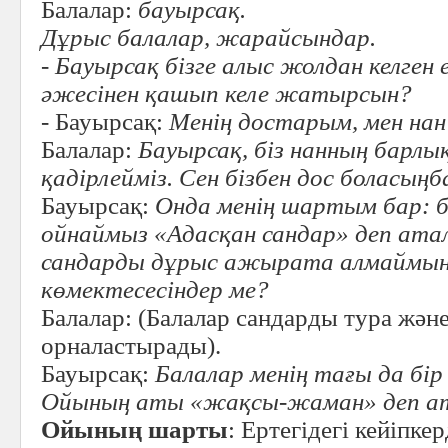
Балалар:
бауырсақ.
Дұрыс балалар, жарайсындар.
- Бауырсақ бізге алыс жолдан келген е
әжесінен қашып келе жатырсын?
- Бауырсақ:
Менің достарым, мен нан 
Балалар:
Бауырсақ, біз нанның барлы
қадірлейміз. Сен бізбен дос боласың
Бауырсақ:
Онда менің шартым бар: б
ойнаймыз «Адасқан сандар» деп атал
сандарды дұрыс ажырата алмаймын.
көмектесесіндер ме?
Балалар: (Балалар сандарды тура және 
орналастырады).
Бауырсақ:
Балалар менің тағы да бі
Ойының аты «жақсы-жаман» деп а
Ойының шарты
: Ертегідегі кейіпке