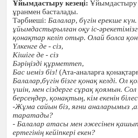
Ұйымдастыру кезеңі:
Ұйымдастыру о
ұранмен басталады.
Тәрбиеші:
Балалар, бүгін ерекше күн.
ұйымдастырылған оқу іс-әрекетімізг
қонақтар келіп отыр. Олай болса қо
Үлкенге де - сіз,
Кішіге де - сіз
Бәріңізді құрметтеп,
Бас иеміз біз!
(Ата-аналарға қонақтарғ
Балалар,бүгін бізге қонақ келді. Ол 
үшін, мен сіздерге сұрақ қоямын.
Сол
берсеңдер, қонақтың, кім екенін білес
-Жұма сайын біз, яғни аналарымыз ,а
таратады?
- Балалар атасы мен әжесінен қашы
ертегінің кейіпкері екен?