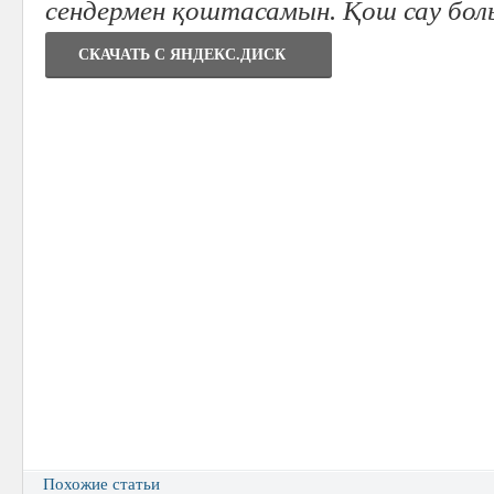
сендермен қоштасамын. Қош сау бол
СКАЧАТЬ C ЯНДЕКС.ДИСК
Похожие статьи