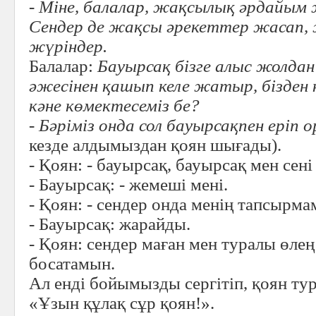
- Міне, балалар, жақсылық әрдайы
Сендер де жақсы әрекеттер жасап,
жүріндер.
Балалар:
Бауырсақ бізге алыс жолдан 
әжесінен қашып келе жатыр, бізден к
кәне көмектесеміз бе?
- Бәріміз онда сол бауырсақпен еріп
кезде алдымыздан қоян шығады).
- Қоян: - бауырсақ, бауырсақ мен сені
- Бауырсақ: - жемеші мені.
- Қоян: - сендер онда менің тапсырм
- Бауырсақ: жарайды.
- Қоян: сендер маған мен туралы өлең
босатамын.
Ал енді бойымызды сергітіп, қоян ту
«Ұзын құлақ сұр қоян!».