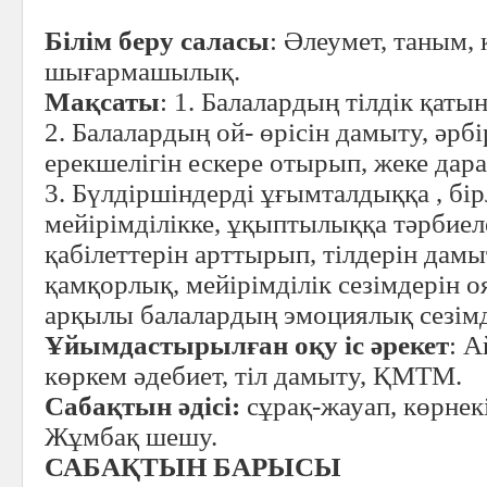
Білім беру саласы
: Әлеумет, таным, 
шығармашылық.
Мақсаты
: 1. Балалардың тілдік қат
2. Балалардың ой- өрісін дамыту, әрбі
ерекшелігін ескере отырып, жеке дар
3. Бүлдіршіндерді ұғымталдыққа , бір
мейірімділікке, ұқыптылыққа тәрбиел
қабілеттерін арттырып, тілдерін дамы
қамқорлық, мейірімділік сезімдерін 
арқылы балалардың эмоциялық сезімд
Ұйымдастырылған оқу іс әрекет
: А
көркем әдебиет, тіл дамыту, ҚМТМ.
Сабақтын әдісі:
сұрақ-жауап, көрнекі
Жұмбақ шешу.
САБА
ҚТЫН БАРЫСЫ