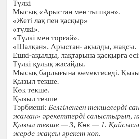
Түлкі
Мысық «Арыстан мен тышқан».
«Жеті лақ пен қасқыр»
«түлкі».
«Түлкі мен торғай».
«Шалқан». Арыстан- ақылды, жақсы.
Ешкі-ақылды, лақтарына қасқырға есі
Түлкі қулық жасайды.
Мысық барлығына көмектеседі. Қызы
Қызыл текше.
Көк текше.
Қызыл текше
Тәрбиеші:
Белгіленген текшелерді са
жаман» әрекеттерді салыстырып, н
Қызыл текше — 3, Көк — 1. Қайсысы
жерде жақсы әрекет көп.