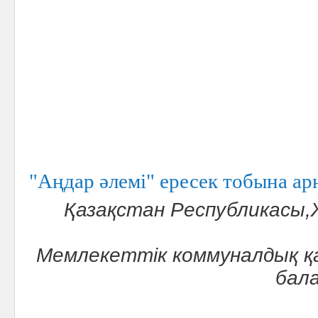
"Аңдар әлемі" ересек тобына ар
Қазақстан Республикасы
Мемлекеттік коммуналдық қ
бал