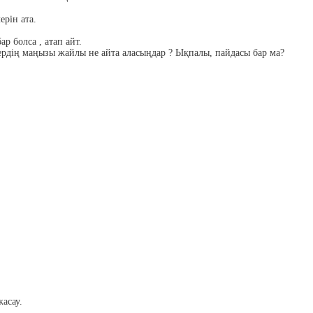
ерін ата.
р болса , атап айт.
ердің маңызы жайлы не айта аласыңдар ? Ықпалы, пайдасы бар ма?
асау.