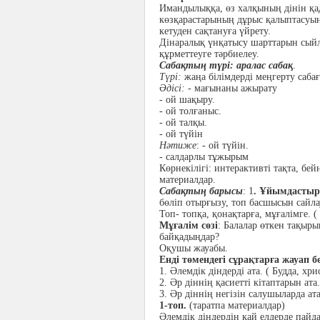
Имандылыққа, өз халқының дінін қад
көзқарастарының дұрыс қалыптасуына
кетуден сақтануға үйрету.
Дінаралық үнқатысу шарттарын сыйл
құрметтеуге тәрбиелеу.
Сабақтың түрі: аралас сабақ
.
Түрі:
жаңа білімдерді меңгерту саба
Әдісі:
- мағынаны ажырату
- ой шақыру.
- ой толғаныс.
- ой талқы.
- ой түйін
Нәтиже
: - ой түйін.
- салдарлы тұжырым
Көрнекілігі: интерактивті тақта, бей
материалдар.
Сабақтың барысы
: 1
. Ұйымдастыру
бөліп отырғызу, топ басшысын сайлау
Топ- топқа, қонақтарға, мұғалімге. 
Мұғалім сөзі
: Балалар өткен тақыры
байқадыңдар?
Оқушы жауабы.
Енді төмендегі сұрақтарға жауап бе
1. Әлемдік діндерді ата. ( Будда, хр
2. Әр діннің қасиетті кітаптарын ата.
3. Әр діннің негізін салушыларда ат
1-топ.
(таратпа материалдар)
Әлемдік діндердің қай елдерде пайд