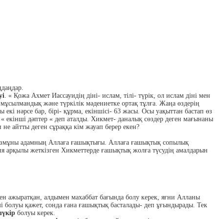
ңдаңдар.
уі
. « Қожа Ахмет Иассауидің діні- ислам, тілі- түрік, ол ислам діні мен
мұсылмандық және түркілік мәдениетке ортақ тұлға. Жаңа өздерің
 екі нәрсе бар, бірі- құрма, екіншісі- 63 жасы. Осы уақыттан бастап өз
 « екінші дәптер « деп аталды. Хикмет- даналық сөздер деген мағынаны
 не айтты деген сұраққа кім жауап берер екен?
мазмұны адамның Аллаға ғашықтығы. Аллаға ғашықтық сопылық
я арқылы жеткізген Хикметтерде ғашықтық жолға түсудің амалдарын
ен ажыратқан, алдымен махаббат бағында болу керек, яғни Алланы
мі болуы қажет, сонда ғана ғашықтық басталады- деп ұғындырады. Тек
шүкір
болуы керек.