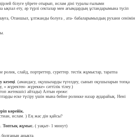
ірлей білуге үйрете отырып, ислам діні туралы ғылыми
 ықпал ету, әр түрлі секталар мен ағымдардың ұстандарымына түсіп
ауға, Отаншыл, ұлтжанды болуға , ата- бабаларымыздың рухани сенімін
ғы.
не ролик, слайд, портреттер, суреттер. тестік жұмыстар, таратпа
 кезеңі
. (амандасу, оқушыларды түгелдеу, сынып оқушыларын топқа
, « жүректен- жүрекке» сәттілік тілеу.)
( топ жетекшісі айтады) Алтын ереже:
птарды еске түсіру үшін мына бейне роликке назар аударайық. Нені
ріп көрейік.
истиан, ислам. ) Ең жас дін қайсы?
а.
Топтық жұмыс.
( уақыт- 1 минут)
а болғанын анықта.