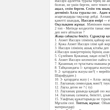
Иассауи әділеттік туралы терең ой а
болған, не үшін берген, неге тежеп 
ақыл, сезім берген. Сезім тек 
дегеніміз Алла туралы сөз . Адам 
асырғандарды тақуалар дейді. Алла
қажетті шындық
. Иассауи өмірі — 
Оқулықпен жұмыс
.
Мәтінмен тан
2 топ - Мәтінде кездесетін таныс ем
деп неге айтылған ?
Жаңа сабақты бекіту. Сұрақтар қ
1. Ахмет Иассауи ілімінің қайнар кө
2. Қожа Ахмет Иассауи ілімі қай же
3. Иассауи ілімінің ашық кітабы деп
4.Иассауи шәкірттерінің бірінің аз
5. Сүлеймен Қожаның лақап есімі?(
6. Ахмет Иассауи кесенесіне сыйға та
7. Қазанның ел тұтастығы нышаны ре
8. Тайқазандағы 1- қатардағы жазул
9. 2- қатардағы жазуы ше?( « мерей
Шарафуддин.)
10. 3- қатардағы жазу ( « Алла- акпа
11. Лауханың символдық мәні?( тәуел
12. Лауха деген не ? ( ту)
13. Лауханың ұшында қандай сөз жа
14. Лауханың салмағы, биіктігі, ұзын
15. Уакфтың құжаттарында не туралы
Мұғалім сөзі.
Топтық жұмыс
. Ойын
материалдар)