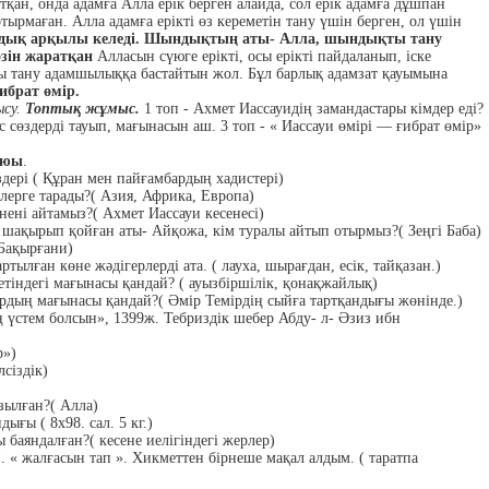
йтқан, онда адамға Алла ерік берген алайда, сол ерік адамға дұшпан
отырмаған. Алла адамға ерікті өз кереметін тану үшін берген, ол үшін
шындық арқылы келеді. Шындықтың аты- Алла, шындықты тану
өзін жаратқан
Алласын сүюге ерікті, осы ерікті пайдаланып, іске
ны тану адамшылыққа бастайтын жол. Бұл барлық адамзат қауымына
ғибрат өмір.
ысу.
Топтық жұмыс.
1 топ - Ахмет Иассауидің замандастары кімдер еді?
ес сөздерді тауып, мағынасын аш. 3 топ - « Иассауи өмірі — ғибрат өмір»
оюы
.
здері ( Құран мен пайғамбардың хадистері)
рлерге тарады?( Азия, Африка, Европа)
 нені айтамыз?( Ахмет Иассауи кесенесі)
ан шақырып қойған аты- Айқожа, кім туралы айтып отырмыз?( Зеңгі Баба)
 Бақырғани)
ртылған көне жәдігерлерді ата. ( лауха, шырағдан, есік, тайқазан.)
тіндегі мағынасы қандай? ( ауызбіршілік, қонақжайлық)
ардың мағынасы қандай?( Әмір Темірдің сыйға тартқандығы жөнінде.)
ің үстем болсын», 1399ж. Тебриздік шебер Абду- л- Әзиз ибн
р»)
сіздік)
зылған?( Алла)
дығы ( 8х98. сал. 5 кг.)
 баяндалған?( кесене иелігіндегі жерлер)
. « жалғасын тап ». Хикметтен бірнеше мақал алдым. ( таратпа