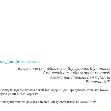
лық діни философиясы
Қазақстан республикасы, Шу ауданы, Шу қаласы
Амангелді атындағы орта мектебі
Қазақстан тарихы пән мұғалімі
Естаева А.Т.
құндылықтары туралы алған білімдерін одан әрі дамыта отырып, Қожа
удағы ролін ашып көрсету
ілік қабілеттерін дамыта отырып, ой қорытындысын жасай білу