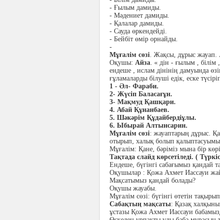
- Ғылым дамиды.
- Мәдениет дамиды.
- Қалалар дамиды.
- Сауда өркендейді.
- Бейбіт өмір орнайды.
-
Мұғалім сөзі
. Жақсы, дұрыс жауап. 
Оқушы:
Айза
. « дін - ғылым , білі
ендеше , ислам дінінің дамуында өзі
ғұламаларды білуші едік, еске түсір
1
- Әл- Фараби.
2- Жүсіп Баласағұн.
3- Мақмуд Қашқари.
4. Абай Құнанбаев.
5. Шәкәрім Құдайбердіұлы.
6. Ыбырай Алтынсарин.
Мұғалім сөзі
: жауаптарың дұрыс. Қ
отырып, халық болып қалыптасуымыз
Мұғалім: Қане, бәріміз мына бір көрі
Тақтада слайд көрсетіледі. ( Түркі
Ендеше, бүгінгі сабағымыз қандай 
Оқушылар : Қожа Ахмет Иассауи жа
Мақсатымыз қандай болады?
Оқушы жауабы.
Мұғалім сөзі: бүгінгі өтетін тақыры
Сабақтың мақсаты
: Қазақ халқын
ұстазы Қожа Ахмет Иассауи бабамызд
Өскелең ұрпақты ұлы баба мұрасын т