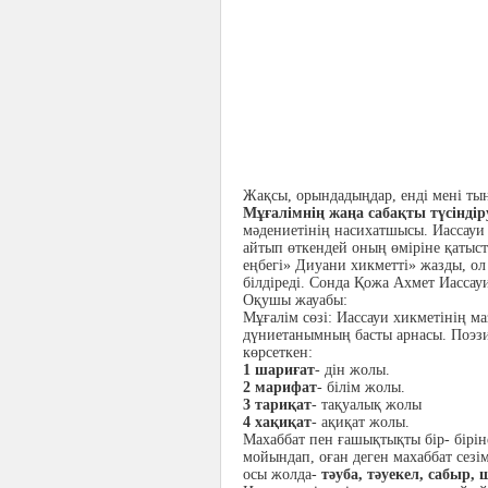
Жақсы, орындадыңдар, енді мені ты
Мұғалімнің жаңа сабақты түсіндір
мәдениетінің насихатшысы. Иассауи 
айтып өткендей оның өміріне қатысты
еңбегі» Диуани хикметті» жазды, ол
білдіреді. Сонда Қожа Ахмет Иассауи
Оқушы жауабы:
Мұғалім сөзі: Иассауи хикметінің 
дүниетанымның басты арнасы. Поэзи
көрсеткен:
1 шариғат
- дін жолы.
2 марифат
- білім жолы.
3 тариқат
- тақуалық жолы
4 хақиқат
- ақиқат жолы.
Махаббат пен ғашықтықты бір- бірін
мойындап, оған деген махаббат сезі
осы жолда-
тәуба, тәуекел, сабыр, 