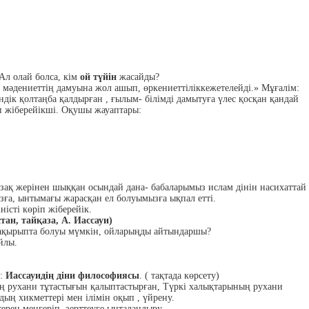
Ал олай болса, кім
ой түйін
жасайды?
м , мәдениеттің дамуына жол ашып, өркениеттіліккежетелейді.» Мұғалім:
ндік қолтаңба қалдырған , ғылым- білімді дамытуға үлес қосқан қандай
іп жіберейікші. Оқушы жауаптары:
азақ жерінен шыққан осындай дана- бабаларымыз ислам дінін насихаттай
ға, ынтымағы жарасқан ел болуымызға ықпал етті.
ністі көріп жіберейік.
стан, тайқаза, А. Иассауи)
тақырыпта болуы мүмкін, ойларыңды айтындаршы?
йлы.
п:
Иассауидің діни философиясы
. ( тақтада көрсету)
ың рухани тұтастығын қалыптастырған, Түркі халықтарының рухани
ың хикметтері мен ілімін оқып , үйрену.
ерең меңгеріп, зерттеуге ынталандыру.