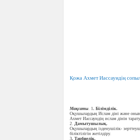
Қожа Ахмет Иассауидің сопы
Мақсаты
. 1
. Білімділік.
Оқушылардың Ислам діні және оның 
Ахмет Иассауидің ислам дінін тарат
2.
Дамытушылық.
Оқушылардың ізденушілік- зерттеуш
біліктілігін жетілдіру.
3
. Тәрбиелік.