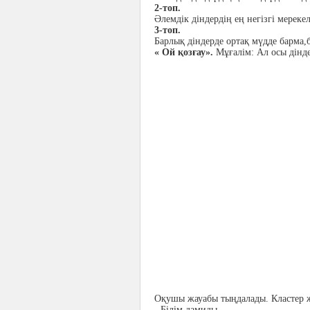
2-топ.
Әлемдік діндердің ең негізгі мерекел
3-топ.
Барлық діндерде ортақ мүдде барма,ба
« Ой қозғау».
Мұғалім: Ал осы дінд
Оқушы жауабы тыңдалады. Кластер ж
- Білім дамиды.