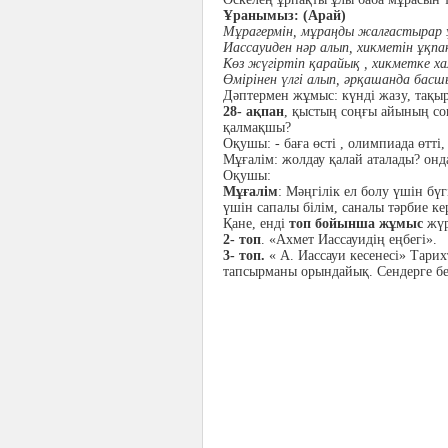
Ұранымыз: (Арай)
Мұрагермін, мұраңды жалғастырар 
Иассауиден нәр алып, хикметін ұқп
Көз жүгіртіп қарайық , хикметке ха
Өмірінен үлгі алып, әрқашанда бас
Дәптермен жұмыс: күнді жазу, тақы
28- ақпан
, қыстың соңғы айының соң
қалмақшы?
Оқушы: - баға өсті , олимпиада өтті
Мұғалім: жолдау қалай аталады? онд
Оқушы:
Мұғалім
: Мәңгілік ел болу үшін бү
үшін сапалы білім, саналы тәрбие ке
Қане, енді
топ бойынша жұмыс
жүр
2- топ
. «Ахмет Иассауидің еңбегі».
3- топ.
« А. Иассауи кесенесі» Тарихт
тапсырманы орындайық. Сендерге бе