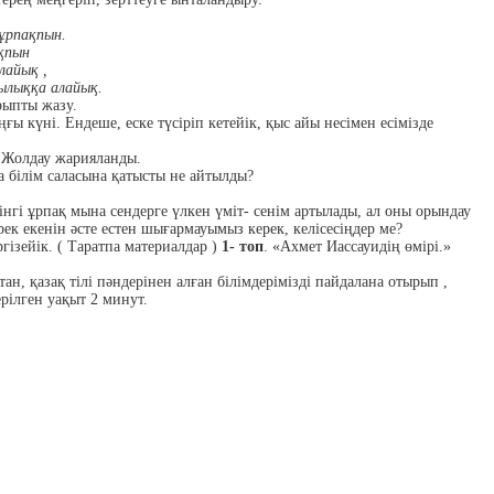
ұрпақпын.
ақпын
лайық ,
шылыққа алайық.
рыпты жазу.
ғы күні. Ендеше, еске түсіріп кетейік, қыс айы несімен есімізде
, Жолдау жарияланды.
а білім саласына қатысты не айтылды?
гінгі ұрпақ мына сендерге үлкен үміт- сенім артылады, ал оны орындау
рек екенін әсте естен шығармауымыз керек, келісесіңдер ме?
гізейік. ( Таратпа материалдар )
1- топ
. «Ахмет Иассауидің өмірі.»
ан, қазақ тілі пәндерінен алған білімдерімізді пайдалана отырып ,
рілген уақыт 2 минут.