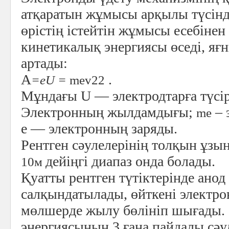
атқаратын жұмысы арқылы түсінді
өрістің істейтін жұмысы есебіне
кинетикалық энергиясы өседі, я
артады:
А
.
=eU =
m
e
v
2
2
Мұндағы U — электродтарға түсір
Электронның жылдамдығы;
– 
m
e
е — электронның заряды.
Рентген сәулелерінің толқын ұз
дейіңгі диапаз онда болады.
10
м
Қуатты рентген түтіктерінде анод
салқындатылады, өйткені электро
мөлшерде жылу бөлініп шығады.
энергиясының 3 ғана пайдалы сәул