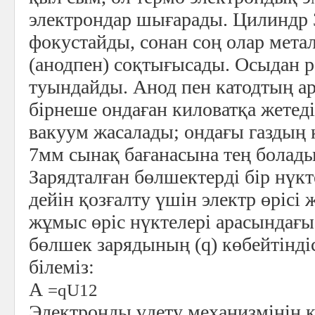
электрондар шығарады. Цилиндр 
фокустайды, сонан соң олар мета
(анодпен) соқтығысады. Осыдан р
туындайды. Анод пен катодтың а
бірнеше ондаған киловатқа жетеді
вакуум жасалады; ондағы газдың
7мм сынақ бағанасына тең болады
Зарядталған бөлшектерді бір нүкт
дейін қозғалту үшін электр өрісі
жұмыс өріс нүктелері арасындағы
бөлшек зарядының (q) көбейтінді
білеміз:
А
=q
U
12
Электронды үдету механизмінің қ