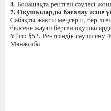
4. Болашақта рентген сәулесі жөні
7. Оқушыларды бағалау және ү
Сабақты жақсы меңгеріп, берілге
белсене жауап берген оқушылард
Үйге: §52. Рентгендік сәулелену 4
Мәнжазба