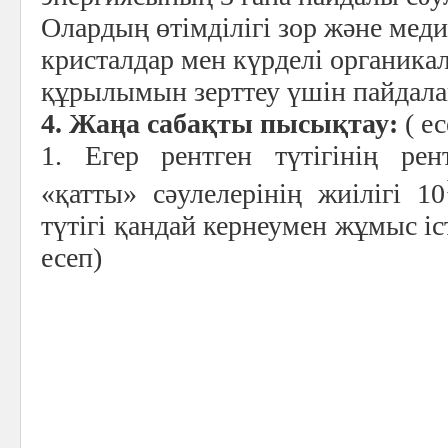
Олардың өтімділігі зор және меди
кристалдар мен күрделі органик
құрылымын зерттеу үшін пайдал
4. Жаңа сабақты пысықтау:
( ес
1. Егер рентген түтігінің рен
«қатты» сәулелерінің жиілігі 10
түтігі қандай кернеумен жұмыс і
есеп)