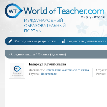
Методические разработки
Результаты деятельности
»
Средняя школа
/
Физика (Қазақша)
Базаркул Кеулимжаева
Должность:
Учительница английского языка
Страна:
Группа:
Посетители
Регион: