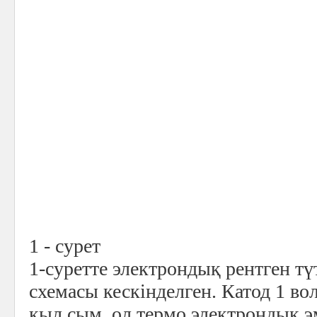
1 - сурет
1-суретте электрондық рентген т
схемасы кескінделген.
Катод 1 во
қыл сым, ол термо электрондық э