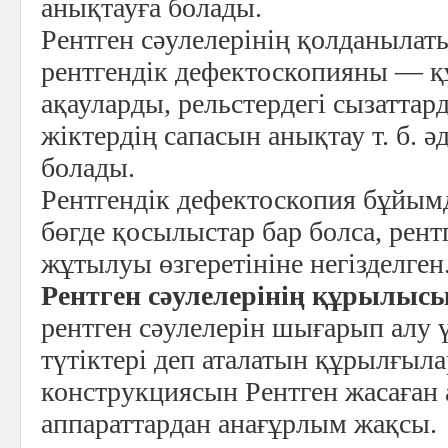
анықтауға болады.
Рентген сәулелерінің қолданылат
рентгендік дефектоскопияны — 
ақауларды, рельстердегі сызаттард
жіктердің сапасын анықтау т. б. әд
болады.
Рентгендік дефектоскопия бұйым
бөгде қосылыстар бар болса, рент
жұтылуы өзгеретініне негізделген
Рентген сәулелерінің құрылысы
рентген сәулелерін шығарып алу 
түтіктері деп аталатын құрылғыл
конструкциясын Рентген жасаған
аппараттардан анағұрлым жақсы.