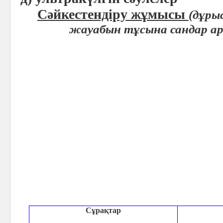
Сәйкестендіру жұмысы
(дұры
жауабын тұсына сандар ар
Сұрақтар