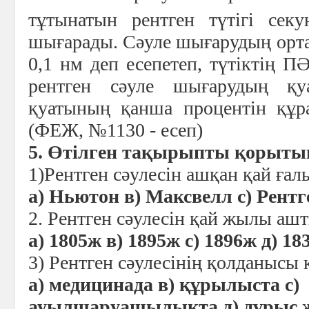
тұтынатын рентген түтігі сек
шығарады. Сәуле шығарудың орт
0,1 нм деп есепетеп, түтіктің ПӘ
рентген сәуле шығарудың қу
қуатының қанша процентін құр
(ФЕЖ, №1130 - есеп)
5. Өтілген тақырыпты қорыт
1)Рентген сәулесін ашқан қай ғал
а) Ньютон в) Максвелл с) Рент
2. Рентген сәулесін қай жылы аш
а) 1805ж в) 1895ж с) 1896ж д) 18
3) Рентген сәулесінің қолданысы 
а) медицинада в) құрылыста с)
ауылшаруашылықта д) дұрыс 