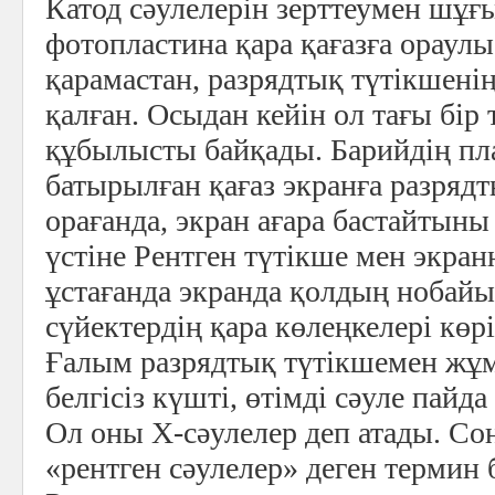
Катод сәулелерін зерттеумен шұғ
фотопластина қара қағазға ораул
қарамастан, разрядтық түтікшені
қалған. Осыдан кейін ол тағы бір
құбылысты байқады. Барийдің пла
батырылған қағаз экранға разрядт
орағанда, экран ағара бастайтын
үстіне Рентген түтікше мен экра
ұстағанда экранда қолдың нобай
сүйектердің қара көлеңкелері көрі
Ғалым разрядтық түтікшемен жұм
белгісіз күшті, өтімді сәуле пайд
Ол оны Х-сәулелер деп атады. Со
«рентген сәулелер» деген термин 