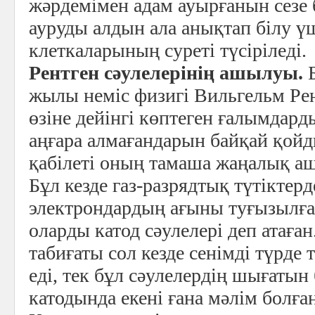
жәрдемімен адам ауырғанын сезе 
ауруды алдын ала анықтап білу үш
клеткаларының суреті түсіріледі.
Рентген сәулелерінің ашылуы.
Б
жылы неміс физигі Вильгельм Рен
өзіне дейінгі көптеген ғалымдар
аңғара алмағандарын байқай қойд
қабілеті оның тамаша жаңалық а
Бұл кезде газ-разрядтық түтіктер
электрондардың ағыны туғызылға
оларды катод сәулелері деп атаған
табиғаты сол кезде сенімді түрде
еді, тек бұл сәулелердің шығатын 
катодында екені ғана мәлім болған