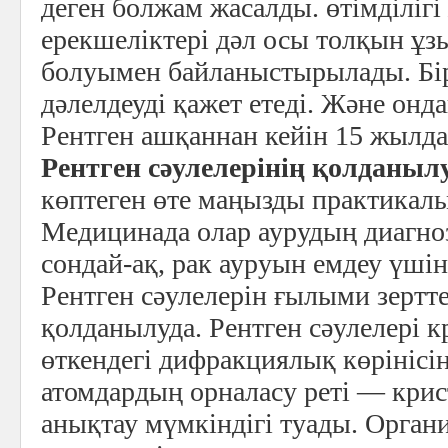
деген болжам жасалды. өтімділігі
ерекшеліктері дәл осы толқын 
болуымен байланыстырылады. Бір
дәлелдеуді қажет етеді. Және онд
Рентген ашқаннан кейін 15 жылда
Рентген сәулелерінің қолданыл
көптеген өте маңызды практикалы
Медицинада олар аурудың диагно
сондай-ақ, рак ауруын емдеу үші
Рентген сәулелерін ғылыми зертте
қолданылуда. Рентген сәулелері 
өткендегі дифракциялық көрінісіне
атомдардың орналасу реті — кр
анықтау мүмкіндігі туады. Орган