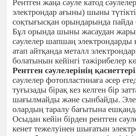
Рентген жаңа сәуле катод сәулеле
электрондар ағыны) шыны түтікт
соқтығысқан орындарында пайда 
Бұл орында шыны жасаудан жары
сәулелер шапшаң электрондарды к
атап айтқанда металл электронда
болатынын кейінгі тәжірибелер кө
Рентген сәулелерінің қасиеттері
сәулелер фотопластинаға әсер ете
туғызады бірақ кез келген бір зат
шағылмайды және сынбайды. Элек
олардың таралу бағытына ешқандай
Осыдан кейін бірден рентген сәу
кенет тежелуінен шығатын электр