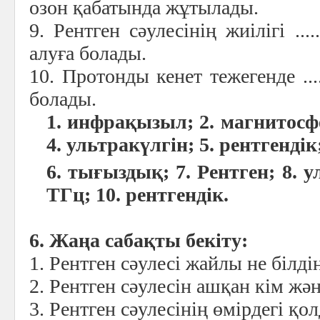
озон қабатында жұтылады.
9. Рентген сәулесінің жиілігі .....
алуға болады.
10. Протонды кенет тежегенде ........
болады.
1. инфрақызыл; 2. магнитосф
4. ультракүлгін; 5. рентгендік
6. тығыздық; 7. Рентген; 8. у
ТГц; 10. рентгендік.
6. Жаңа сабақты бекіту:
1. Рентген сәулесі жайлы не білді
2. Рентген сәулесін ашқан кім ж
3. Рентген сәулесінің өмірдегі қ