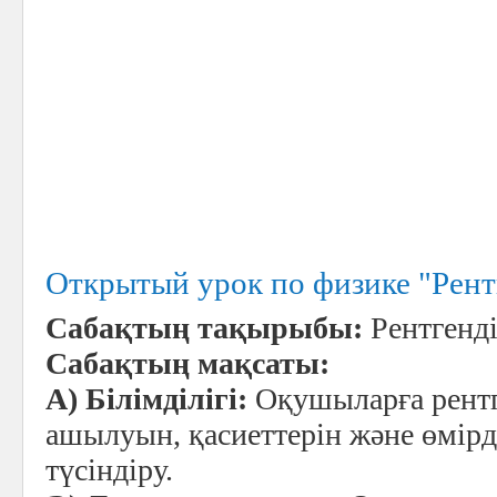
Открытый урок по физике "Рентг
Сабақтың тақырыбы:
Рентгенді
Сабақтың мақсаты:
А) Білімділігі:
Оқушыларға рентг
ашылуын, қасиеттерін және өмір
түсіндіру.