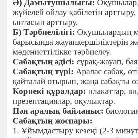
Ә) Дамытушылығы:
Оқушылард
жүйелей ойлау қабілетін арттыру,
ынтасын арттыру.
Б) Тәрбиелілігі:
Оқушылардың ма
барысында жауапкершіліктерін жет
мәдениеттілікке тәрбиелеу.
Сабақтың әдісі:
сұрақ-жауап, бая
Сабақтың түрі:
Аралас сабақ, ө
қайталай отырып, жаңа сабақты өз
Көрнекі құралдар:
плакаттар, ви
презентациялар, оқулықтар.
Пән аралық байланыс:
биология
Сабақтың жоспары:
1. Ұйымдастыру кезеңі (2-3 минут