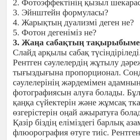
2. Фотоэффектінің қызыл шекара
3. Эйнштейн формуласы?
4. Жарықтың дуализмі деген не?
5. Фотон дегеніміз не?
3. Жаңа сабақтың тақырыбыме
Слайд арқылы сабақ түсіндіріледі
Рентген сәулелердің жұтылу дәре
тығыздығына пропорционал. Сон
сәулелерінің жәрдемімен адамның
фотографиясын алуға болады. Бұ
қаңқа сүйектерін және жұмсақ тка
өзгерістерін оңай ажыратуға бола
Қазір біздің еліміздегі барлық аз
флюорография өтуге тиіс. Рентген