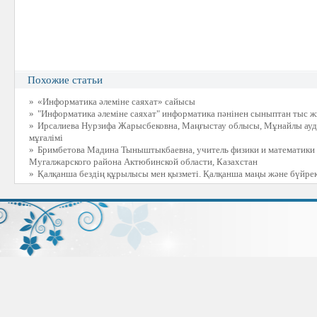
Похожие статьи
»
«Информатика әлеміне cаяхат» сайысы
»
"Информатика әлеміне саяхат" информатика пәнінен сыныптан тыс 
»
Ирсалиева Нурзифа Жарысбековна, Маңғыстау облысы, Мұнайлы аудан
мұғалімі
»
Бримбетова Мадина Тыныштыкбаевна, учитель физики и математики 
Мугалжарского района Актюбинской области, Казахстан
»
Қалқанша бездің құрылысы мен қызметі. Қалқанша маңы және бүйрек