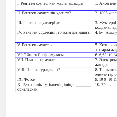
І. Рентген сәулесі қай жылы ашылды?
1. Анод пен
ІІ. Рентген сәулесінің қасиеті?
2. 1895 жыл
ІІІ. Рентген сәулелері де –
3. Жүктерді
қолданылад
ІV. Рентген сәулесінің толқын ұзындығы
4.
hν=
A
шығу
V. Рентген сәулесі -
5. Көзге көр
заттарда жа
VІ.
Эйнштейн
формуласы
6. 6,62
×
10
-3
VІІ. Планк формуласы
7. Электром
жатады.
VІІІ. Планк тұрақтысы?
8. Тынышты
элементар 
ІХ. Фотон -
9.
10
-9
-
10
-11
Х. Рентгендік түтікшенің ішінде _______
10.
Е
0
=һν
орналасқан