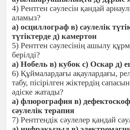
4) Рентген сәулесін қандай арна
аламыз?
а) осциллограф в) сәулелік түті
түтіктерде д) камертон
5) Рентген сәулесінің ашылу құр
берілді?
а) Нобель в) кубок с) Оскар д) 
6) Құймалардағы ақаулардағы, ре
табу, пісірілген жіктердің сапасын
әдіске жатады?
а) флюрография в) дефектоскоф
сәулелік терапия
7) Рентгендік сәулелер қандай сә
а) инфрақызыл в) электромагни