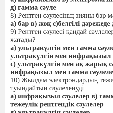
д) гамма сәуле
8) Рентген сәулесінің зияны бар м
а) бар в) жоқ с)белгілі дәрежеде
9) Рентген сәулесі қандай сәулел
жатады?
а) ультракүлгін мен гамма сәуле
ультракүлгін мен инфрақызыл 
с) ультракүлгін мен ақ жарық с
инфрақызыл мен гамма сәулеле
10) Жылдам электрондардың тежел
туындайтын сәулеленуді ________
а) инфрақызыл сәулелер в) гамм
тежеулік рентгендік сәулелер
д) ультракүлгін сәулелер