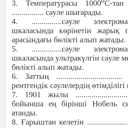
0
3. Температурасы 1000
С-тан
................ сәуле шығарады.
4. ...............сәуле электр
шкаласында көрінетін жарық п
арасындағы бөлікті алып жатады.
5. ...............сәуле электр
шкаласында ультракүлгін сәуле 
бөлікті алып жатады.
6. Заттың ...........................
рентгендік сәулелердің өтімділігі 
7. 1901 жылы .......................
бойынша ең бірінші Нобель с
атанды.
8. Ғарыштан келетін ................