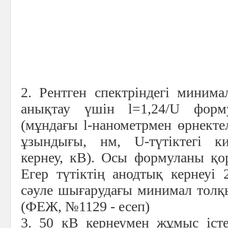
2. Рентген спектріндегі миним
анықтау үшін
l
=
1,24/U форм
(мұндағы
l
-нанометрмен өрнект
ұзындығы, нм, U-түтіктегі к
кернеу, кВ). Осы формуланы қо
Егер түтіктің анодтық кернеуі 
сәуле шығарудағы минимал толқ
(ФЕЖ, №1129 - есеп)
3. 50 кВ кернеумен жұмыс іст