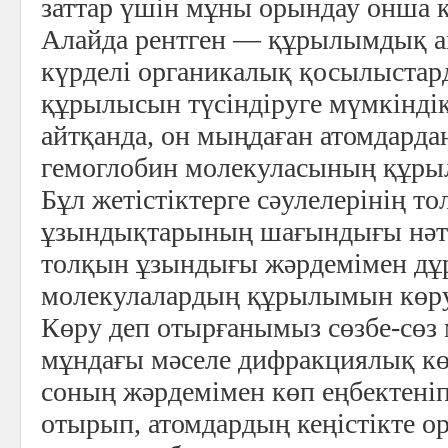
заттар үшін мұны орындау онша 
Алайда рентген — құрылымдық а
күрделі органикалық қосылыстар
құрылысын түсіндіруге мүмкіндік
айтқанда, он мыңдаған атомдардан
гемоглобин молекуласының құры
Бұл жетістіктерге сәулелерінің т
ұзындықтарының шағындығы нәти
толқын ұзындығы жәрдемімен д
молекулалардың құрылымын көруг
Көру деп отырғанымыз сөзбе-сөз
мұндағы мәселе дифракциялық көр
соның жәрдемімен көп еңбектеніп
отырып, атомдардың кеңістікте о