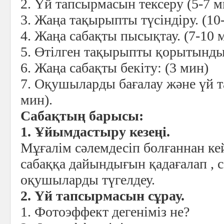
2. Үй тапсырмасын тексеру (5-7 м
3. Жаңа тақырыпты түсіндіру. (10
4. Жаңа сабақты пысықтау. (7-10 
5. Өтілген тақырыпты қорытынды
6. Жаңа сабақты бекіту: (3 мин)
7. Оқушыларды бағалау және үй т
мин).
Сабақтың барысы:
1. Ұйымдастыру кезеңі.
Мұғалім сәлемдесіп болғаннан к
сабаққа дайындығын қадағалап , 
оқушыларды түгелдеу.
2. Үй тапсырмасын сұрау.
1. Фотоэффект дегеніміз не?