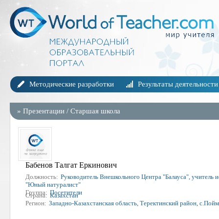
Методические разработки
Результаты деятельности
»
Презентации
/
Старшая школа
Бабенов Талгат Еркинович
Должность:
Руководитель Внешкольного Центра "Балауса", учитель и
"Юный натуралист"
Группа:
Посетители
Страна:
Казахстан
Регион:
Западно-Казахстанская область, Теректинский район, с.Пойм