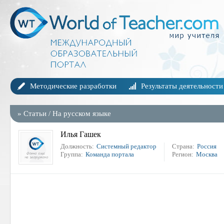
Методические разработки
Результаты деятельности
»
Статьи
/
На русском языке
Илья Гашек
Должность:
Системный редактор
Страна:
Россия
Группа:
Команда портала
Регион:
Москва