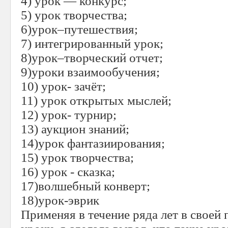
4) урок — конкурс;
5) урок творчества;
6)урок–путешествия;
7) интегрированный урок;
8)урок–творческий отчет;
9)уроки взаимообучения;
10) урок- зачёт;
11) урок открытых мыслей;
12) урок- турнир;
13) аукцион знаний;
14)урок фантазиирования;
15) урок творчества;
16) урок - сказка;
17)волшебный конверт;
18)урок-эврик
Применяя в течение ряда лет в своей