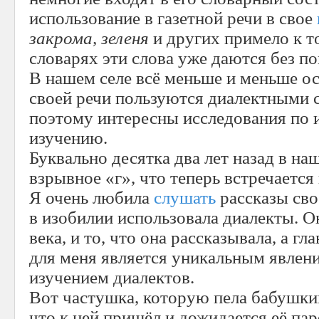
использование в газетной речи в свое
закрома, зеленя
и других примело к т
словарях эти слова уже даются без п
В нашем селе всё меньше и меньше ос
своей речи пользуются диалектными 
поэтому интересны исследования по 
изучению.
Буквально десятка два лет назад в на
взрывное «г», что теперь встречается
Я очень любила
слушать
рассказы сво
в изобилии использовала диалекты. Он
века, и то, что она рассказывала, а гл
для меня является уникальным явлени
изучением диалектов.
Вот частушка, которую пела бабушкин
что к ней пришёл и дожидается её пар