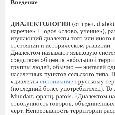
Введение
ДИАЛЕКТОЛОГИЯ
(от греч. dialek
наречие» + logos «слово, учение»), р
изучающий диалекты того или иного 
состоянии и историческом развитии.
Диалектом называют языковую систем
средством общения небольшой терри
группы людей, обычно — жителей одн
населенных пунктов сельского типа. 
«диалект»
синонимичен
русскому тер
(последний более употребителен). То
1
Mundart, франц. patois.
Диалектом н
совокупность говоров, объединенны
черт. Непрерывность территории рас