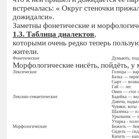
встречалась: « Округ стеночки прижа
дожидалси».
Заметны фонетические и морфологич
1.3. Таблица диалектов
,
которыми очень редко теперь пользую
жители.
Фонетические
Думыють, под
Морфологические нисёть, пойдёть, у 
Лексические
Голицы — ва
Балка — овра
Сырт — возв
Гай — лес
Овин — стог 
Лексико-семантические
Бадейка — ве
Давеча, надыс
Чувяки, коты 
Шалёнка — пл
Урыльник — 
Утирка - поло
Морфологические
Бижить — бе
Сидить — сид
Капить — кап