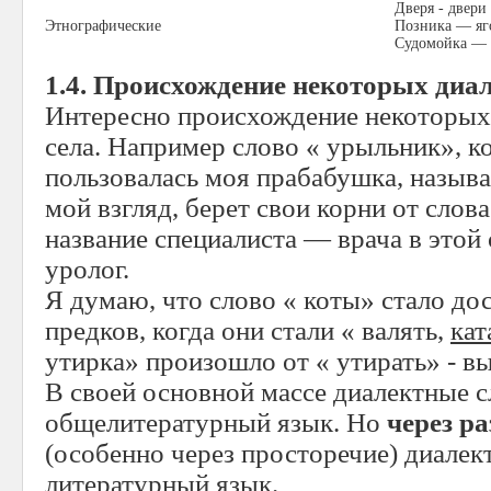
Дверя - двери
Этнографические
Позника — яг
Судомойка — 
1.4. Происхождение некоторых диа
Интересно происхождение некоторых
села. Например слово « урыльник», к
пользовалась моя прабабушка, называ
мой взгляд, берет свои корни от слов
название специалиста — врача в это
уролог.
Я думаю, что слово « коты» стало д
предков, когда они стали « валять,
кат
утирка» произошло от « утирать» - вы
В своей основной массе диалектные с
общелитературный язык. Но
через р
(особенно через просторечие) диале
литературный язык.