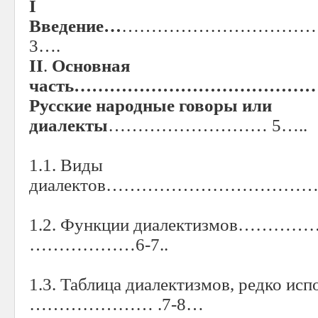
I
Введение…
……………………………
3….
II
.
Основная
часть…………………………………
Русские народные говоры или
диалекты
……………………… 5…..
1.1. Виды
диалектов………………………………
1.2. Функции диалектизмов……
………………6-7..
1.3. Таблица диалектизмов, редко ис
………………… .7-8…