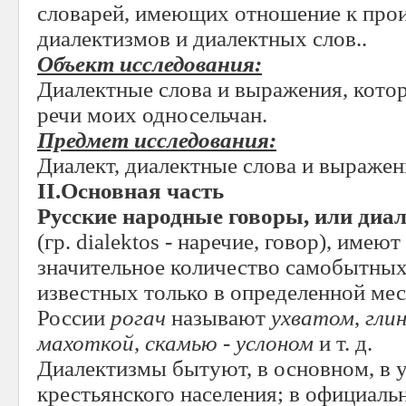
словарей, имеющих отношение к пр
диалектизмов и диалектных слов..
Объект исследования:
Диалектные слова и выражения, кото
речи моих односельчан.
Предмет исследования:
Диалект, диалектные слова и выражен
II
.Основная часть
Русские народные говоры, или диа
(гр. dialektos - наречие, говор), имею
значительное количество самобытных
известных только в определенной мес
России
рогач
называют
ухватом
,
гли
махоткой
,
скамью
-
услоном
и т. д.
Диалектизмы бытуют, в основном, в 
крестьянского населения; в официаль