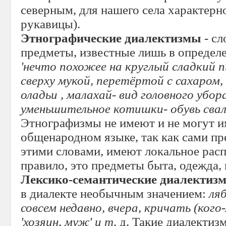
северным, для нашего села характер
рукавицы).
Этнографические диалектизмы
- сл
предметы, известные лишь в определ
'нечто похожее на круглый сладкий 
сверху мукой, перетёртой с сахаром,
оладьи , малахай- вид головного убор
уменьшительное котишки- обувь свал
Этнографизмы не имеют и не могут 
общенародном языке, так как сами п
этими словами, имеют локальное рас
правило, это предметы быта, одежда, 
Лексико-семантические диалектиз
в диалекте необычным значением:
ля
совсем недавно, вчера,
кричать (кого-л
'хозяин, муж' и т
. д. Такие диалекти