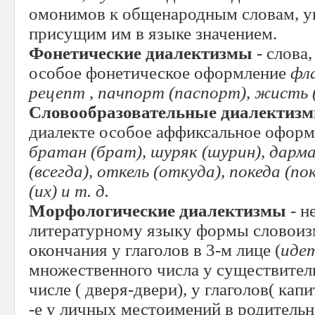
омонимов к общенародным словам, у
присущим им в языке значением.
Фонетические диалектизмы
- слова
особое фонетическое оформление
фла
рецепт , пачпорт (паспорт), жисть 
Словообразовательные диалектиз
диалекте особое аффиксальное офор
братан (брат), шуряк (шурин), дарма
(всегда), откель (откуда), покеда (пок
(их) и т. д.
Морфологические диалектизмы
- н
литературному языку формы словоиз
окончания у глаголов в 3-м лице (
идет
множественного числа у существител
числе ( дверя-двери), у глаголов( кап
-е у личных местоимений в родитель