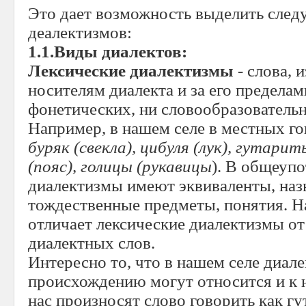
Это дает возможность выделить сле
деалектизмов:
1.1.Виды диалектов:
Лексические диалектизмы
- слова, 
носителям диалекта и за его предела
фонетических, ни словообразователь
Например, в нашем селе в местных г
буряк (свекла), цибуля (лук), гутарит
(пояс), голицы (рукавицы
). В общеуп
диалектизмы имеют эквиваленты, на
тождественные предметы, понятия. Н
отличает лексические диалектизмы от
диалектных слов.
Интересно то, что в нашем селе диал
происхождению могут относится и к 
нас произносят слово говорить как гут