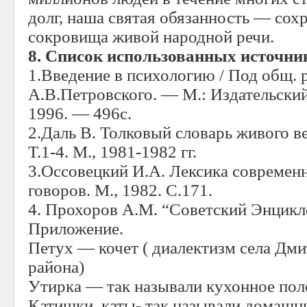
долг, наша святая обязанность — сох
сокровища живой народной речи.
8. Список использованных источни
1.Введение в психологию / Под общ. р
А.В.Петровского. — М.: Издательски
1996. — 496с.
2.Даль В. Толковый словарь живого в
Т.1-4. М., 1981-1982 гг.
3.Оссовецкий И.А. Лексика современ
говоров. М., 1982. С.171.
4. Прохоров А.М. “Советский Энцикл
Приложение.
Петух — кочет ( диалектизм села Дми
района)
Утирка — так называли кухонное пол
Катишки, каты- так называли домашн