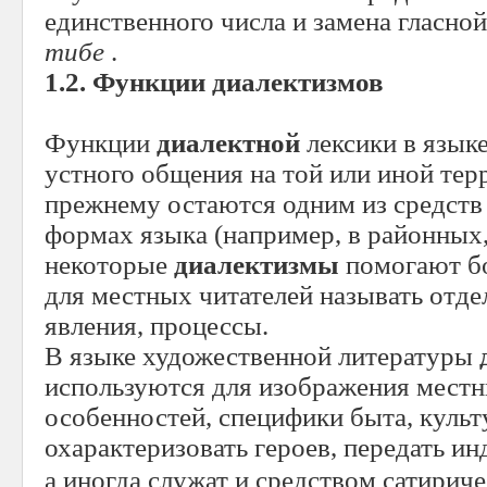
единственного числа и замена гласной
тибе
.
1.2. Функции диалектизмов
Функции
диалектной
лексики в языке
устного общения на той или иной тер
прежнему остаются одним из средств
формах языка (например, в районных,
некоторые
диалектизмы
помогают бо
для местных читателей называть отд
явления, процессы.
В языке художественной литературы
используются для изображения мест
особенностей, специфики быта, куль
охарактеризовать героев, передать ин
а иногда служат и средством сатирич