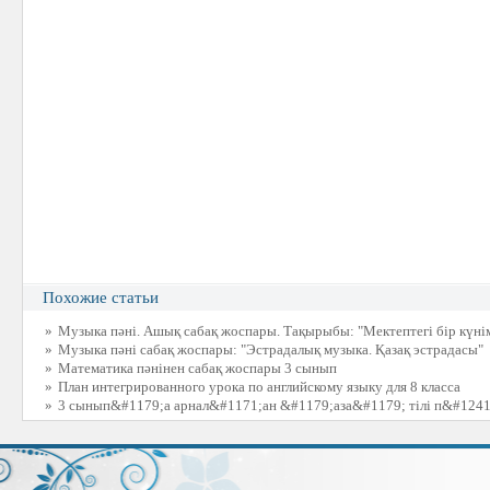
Похожие статьи
»
Музыка пәні. Ашық сабақ жоспары. Тақырыбы: "Мектептегі бір күні
»
Музыка пәні сабақ жоспары: "Эстрадалық музыка. Қазақ эстрадасы"
»
Математика пәнінен сабақ жоспары 3 сынып
»
План интегрированного урока по английскому языку для 8 класса
»
3 сынып&#1179;а арнал&#1171;ан &#1179;аза&#1179; тілі п&#1241