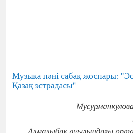
Музыка пәні сабақ жоспары: "Э
Қазақ эстрадасы"
Мусурманкулов
Алмалыбақ ауылындағы орта