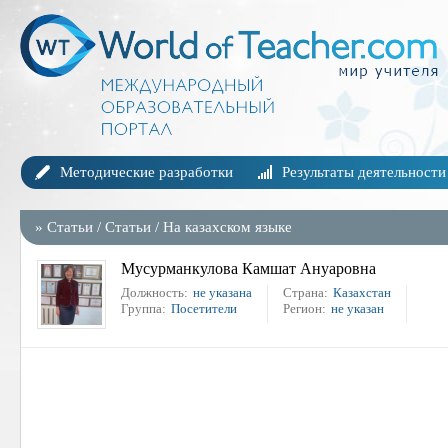
Методические разработки
Результаты деятельности
»
Статьи
/
Статьи
/
На казахском языке
Мусурманкулова Камшат Ануаровна
Должность:
не указана
Страна:
Казахстан
Группа:
Посетители
Регион:
не указан