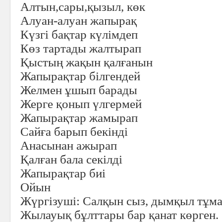
Алтын,сары,қызыл, көк
Алуан-алуан жапырақ
Күзгі бақтар күлімдеп
Көз тартады жалтырап
Қыстың жақын қалғанын
Жапырақтар білгендей
Желмен ұшып барады
Жерге қонып үлгермей
Жапырақтар жамырап
Сайға барып бекінді
Анасынан ажырап
Қалған бала секілді
Жапырақтар биі
Ойын
Жүргізуші:
Салқын сыз, дымқыл тұма
Жылауық бұлттары бар қанат көрген.