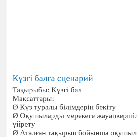
Күзгі балға сценарий
Тақырыбы: Күзгі бал
Мақсаттары:
Ø
Күз туралы білімдерін бекіту
Ø
Оқушыларды мерекеге жауапкершіл
үйрету
Ø
Аталған тақырып бойынша оқушыла