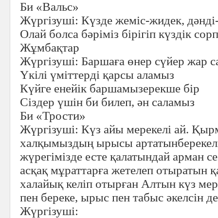
Би «Вальс»
Жүргізуші:
Күзде жеміс-жидек, дәнді-
Олай болса бәріміз бірігіп күздік сор
Жұмбақтар
Жүргізуші:
Баршаға өнер сүйер жар 
Үкілі үміттерді қарсы аламыз
Күйге енейік баршамызерекше бір
Сіздер үшін би билеп, ән саламыз
Би «Трости»
Жүргізуші:
Күз айы мерекелі ай. Қыр
халқымыздың ырысы артатынберекелі а
жүрегімізде есте қалатындай арман се
асқақ мұраттарға жетелеп отыратын қ
халайық келіп отырған Алтын күз мере
пен береке, ырыс пен табыс әкелсін де
Жүргізуші: