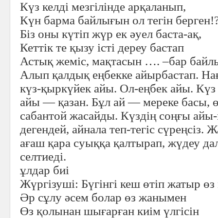
Күз келді мезгілінде арқаланып,
Күн барма байлығын ол тегін берген!
Біз оны күтіп жүр ек әуел баста-ақ,
Кеттік те қызу істі дереу бастап
Астық жеміс, мақтасын …. –бар бай
Алып қалдық еңбекке айырбастап. На
күз-қыркүйек айы. Ол-еңбек айы. Кү
ай
ы
— қазан. Бұл ай — мереке басы
,
ө
сабантой жасайды. Күздің соңғы айы
дегендей, айнала теп-тегіс сүреңсіз.
ағаш қара суыққа қалтырап, жүдеу дал
селтиеді.
ұлдар биі
Жүргізуші:
Бүгінгі кеш өтіп жатыр өз
Әр сұлу әсем болар өз жанымен
Өз қолынан шығарған киім үлгісін