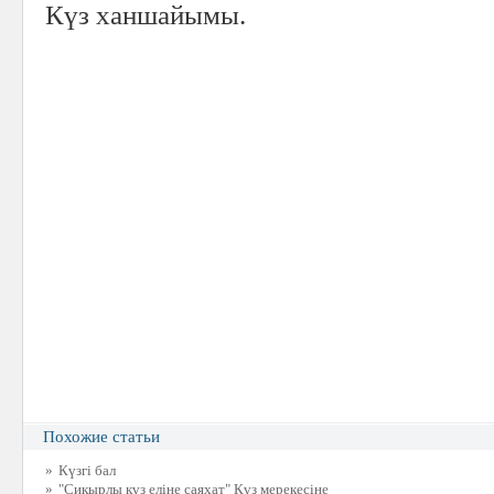
Күз ханшайымы.
Похожие статьи
»
Күзгі бал
»
"Сиқырлы күз еліне саяхат" Күз мерекесіне