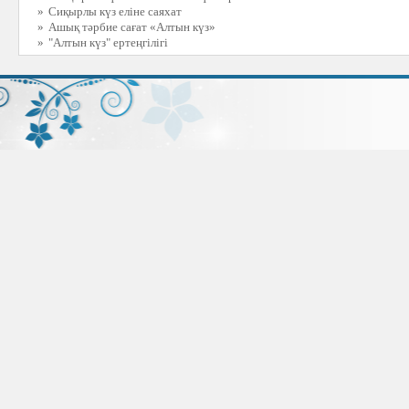
»
Сиқырлы күз еліне саяхат
»
Ашық тәрбие сағат «Алтын күз»
»
"Алтын күз" ертеңгілігі