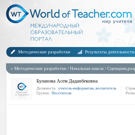
Методические разработки
Результаты деятельности
»
Методические разработки
/
Начальная школа
/
Сценарии,раз
Буланова Асем Даданбековна
Должность:
учитель-информатик, воспитатель
Стра
Группа:
Посетители
Регио