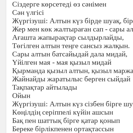
Сіздерге көрсетеді өз сәнімен
Сән үлгісі
Жүргізуші:
Алтын күз бірде шуақ, бір
Жер мен көк жалтыраған сап - сары а
Ағашта жапырақтар сылдырлайды,
Төгілген алтын теңге сансыз жалқын.
Сары алтын батсайыдай дала мидай,
Үйілген мая - мая қызыл мидай
Қырманда қызыл алтын, қызыл маржа
Жайнайды жаратылыс берген сыйдай
Тақпақтар айтылады
Ойын
Жүргізуші:
Алтын күз сізбен бірге ш
Көңілдің серіппелі күйін ашсын
Бақ пен шаттық бірге қатар қонып
Береке бірлікпенен ортақтассын