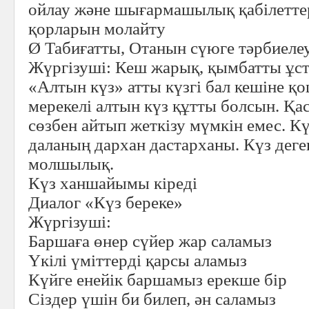
ойлау және шығармашылық қабілеттер
қорларын молайту
Ø
Табиғатты, Отанын сүюге тәрбиеле
Жүргізуші:
Кеш жарық, қымбатты ұст
«Алтын күз» атты күзгі бал кешіне қош
мерекелі алтын күз құтты болсын. Қаси
сөзбен айтып жеткізу мүмкін емес. Кү
даланың дархан дастарханы. Күз деге
молшылық.
Күз ханшайымы кіреді
Диалог «Күз береке»
Жүргізуші:
Баршаға өнер сүйер жар саламыз
Үкілі үміттерді қарсы аламыз
Күйге енейік баршамыз ерекше бір
Сіздер үшін би билеп, ән саламыз