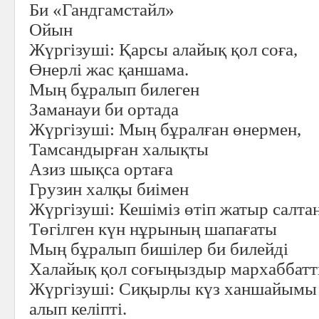
Би «Гандгамстайл»
Ойын
Жүргізуші:
Қарсы алайық қол соға,
Өнерлі жас қаншама.
Мың бұралып билеген
Заманауи би ортада
Жүргізуші:
Мың бұралған өнермен,
Тамсандырған халықты
Азиз шықса ортаға
Грузин халқы биімен
Жүргізуші:
Кешіміз өтіп жатыр салта
Төгілген күн нұрының шапағаты
Мың бұралып бишілер би билейді
Халайық қол соғыңыздыр мархаббат
Жүргізуші:
Сиқырлы күз ханшайымы с
алып келіпті.