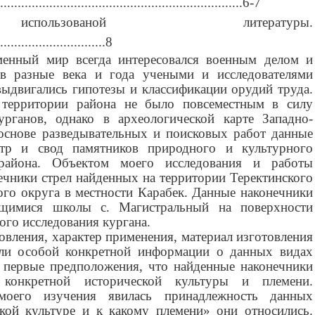
......................................................................6-7
ользованой литературы.
...............................8
менный мир всегда интересовался военным делом и
в разные века и года учеными и исследователями
выдвигались гипотезы и классификации орудий труда.
 территории района не было повсеместным в силу
урганов, однако в археологической карте Западно-
 основе разведывательных и поисковых работ данные
стр и свод памятников природного и культурного
 района. Объектом моего исследования и работы
ечники стрел найденных на территории Теректинского
ого округа в местности Карабек. Данные наконечники
щимися школы с. Магистральный на поверхности
ого исследования кургана.
вления, характер применения, материал изготовления
али особой конкретной информации о данных видах
 первые предположения, что найденные наконечники
 конкретной исторической культуры и племени.
моего изучения явилась принадлежность данных
акой культуре и к какому племени» они относились.