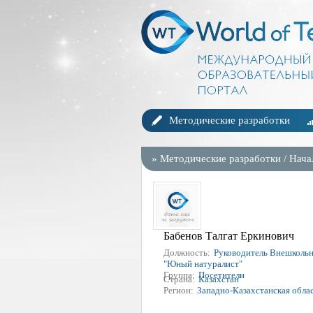
Методические разработки
»
Методические разработки
/
Нача
Бабенов Талгат Еркинович
Должность:
Руководитель Внешкольно
"Юный натуралист"
Группа:
Посетители
Страна:
Казахстан
Регион:
Западно-Казахстанская облас