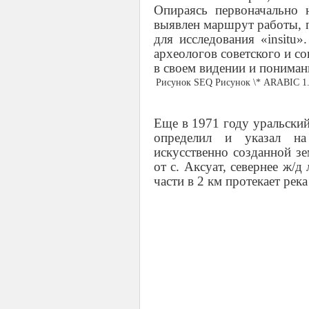
Опираясь первоначально 
выявлен маршрут работы, п
для исследования «
in
situ
»
археологов советского и с
в своем видении и пониман
Рисунок SEQ Рисунок \* ARABIC 1.
Еще в 1971 году уральский
определил и указал на
искусственно созданной з
от с. Аксуат, севернее ж/д
части в 2 км протекает река