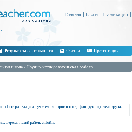
Главная
Блоги
Публикации
Результаты деятельности
Статьи
Презентации
льная школа
/
Научно-исследовательская работа
го Центра "Балауса", учитель истории и географии, руководитель кружка
ть, Теректинский район, с.Пойма