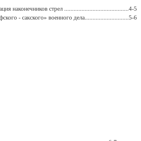
аконечников стрел .........................................4-5
го - сакского» военного дела............................5-6