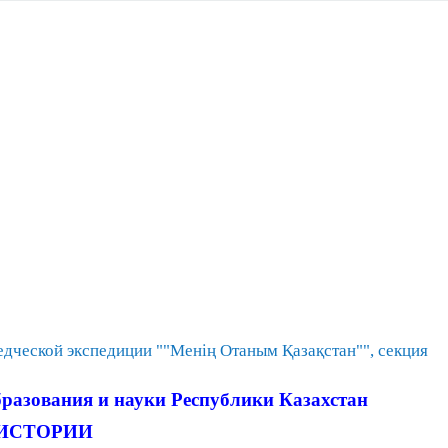
едческой экспедиции ""Менің Отаным Қазақстан"", секция
разования и науки Республики Казахстан
ИСТ
ОРИИ