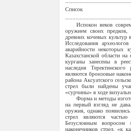
............................................
Список исп
............................................
Испокон веков совре
оружием своих предков, 
древних кочевых культур 
Исследования археологов
аварийности некоторых к
Казахстанской области на
курганы занесены в рее
наследия Теректинского
являются бронзовые након
района Аксуатского сельск
стрел были найдены уча
«сурчины» в ходе визуальн
Форма и методы изгото
на первый взгляд не дав
оружия, однако появились
стрел являются частью
Безусловным вопросом 
наконечников стрел, «к к