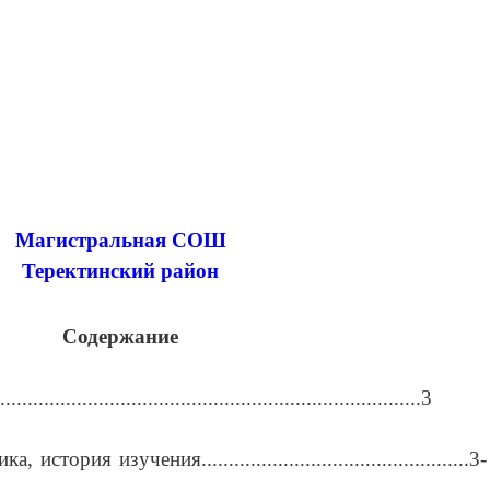
Магистральная СОШ
Теректинский район
Содержание
..............................................................................3
тория изучения.................................................3-