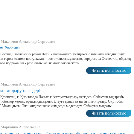
 Максимов Александр Сергеевич
у России»
 Россия, Смоленский район Цели: - познакомить учащихся с именами сегодняшних
 их героическими поступками; - воспитывать мужество, гордость за Отечество, образец
ого подражания - развивать навык монологического…
Читать польностью
 Максимов Александр Сергеевич
аттандыру негіздері
 Қазақстан, г .Қызылорда Пән аты: Автоматтандыру негіздері Сабақтың тақырыбы:
hotoshop жұмыс ортасында жұмыс істеуге арналған негізгі палитралар. Оқу тобы:
Мамандығы: Тігін өндірісі және киімдерді модельдеу. Сабақтың мақсаты:…
Читать польностью
 Марианна Анатольевна
нтация по литературе "Имажинизм:особенности литературного