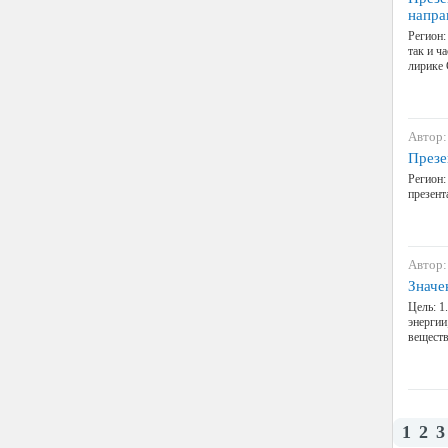
напра
Регион:
так и ч
лирике 
Автор:
Презе
Регион:
презент
Автор:
Значе
Цель: 1
энергии
веществ
1
2
3