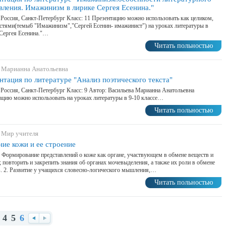
вления. Имажинизм в лирике Сергея Есенина."
 Россия, Санкт-Петербург Класс: 11 Презентацию можно использовать как целиком,
астями(темы6 "Имажинизм","Сергей Есенин- имажинист") на уроках литературы в
Сергея Есенина."…
Читать польностью
 Марианна Анатольевна
нтация по литературе "Анализ поэтического текста"
 Россия, Санкт-Петербург Класс: 9 Автор: Васильева Марианна Анатольевна
ацию можно использовать на уроках литературы в 9-10 классе…
Читать польностью
 Мир учителя
ние кожи и ее строение
. Формирование представлений о коже как органе, участвующем в обмене веществ и
; повторить и закрепить знания об органах мочевыделения, а также их роли в обмене
. 2. Развитие у учащихся словесно-логического мышления,…
Читать польностью
4
5
6