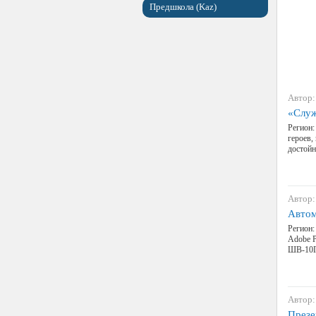
Предшкола (Kaz)
Автор:
«Служ
Регион:
героев,
достойн
Автор:
Автом
Регион:
Adobe P
ШВ-10Г 
Автор:
Презе