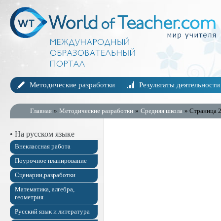
Методические разработки
Результаты деятельности
Главная
»
Методические разработки
»
Средняя школа
» Страница 
• На русском языке
Внеклассная работа
Поурочное планирование
Сценарии,разработки
Математика, алгебра,
геометрия
Русский язык и литература