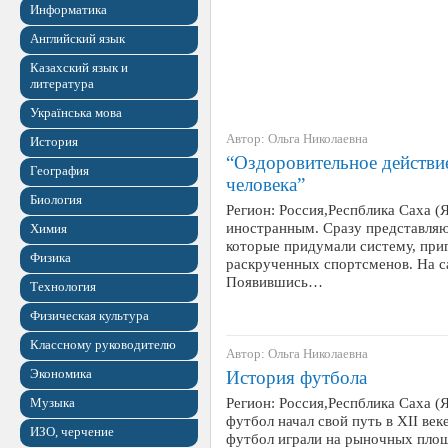
Информатика
Английский язык
Казахский язык и
литература
Українська мова
Автор: Ольга Николаевна
История
“Оздоровительное действи
География
человека”
Биология
Регион: Россия,Респблика Саха (
иностранным. Сразу представля
Химия
которые придумали систему, при
Физика
раскрученных спортсменов. На са
Появившись…
Технология
Физическая культура
Классному руководителю
Автор: Ольга Николаевна
Экономика
История футбола
Регион: Россия,Респблика Саха (
Музыка
футбол начал свой путь в XII век
ИЗО, черчение
футбол играли на рыночных площ