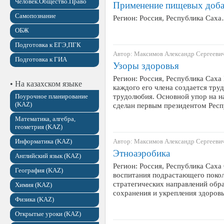
Человек.Общество.Право
Применение пищевых добав
Самопознание
Регион: Россия, Республика Сах
ОБЖ
Подготовка к ЕГЭ,ПГК
Автор: Максимов Александр Сергееви
Подготовка к ГИА
Узоры здоровья
Регион: Россия, Республика Саха
• На казахском языке
каждого его члена создается тру
трудолюбия. Основной упор на н
Поурочное планирование
(KAZ)
сделан первым президентом Рес
Математика, алгебра,
геометрия (KAZ)
Информатика (KAZ)
Автор: Максимов Александр Сергееви
Этноаэробика
Английский язык (KAZ)
Регион: Россия, Республика Саха
География (KAZ)
воспитания подрастающего покол
стратегических направлений обра
Химия (KAZ)
сохранения и укрепления здоров
Физика (KAZ)
Открытые уроки (KAZ)