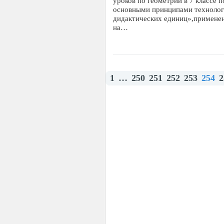
уроков по геометрии в 7 классе п
основными принципами технолог
дидактических единиц»,применен
на…
1
…
250
251
252
253
254
2