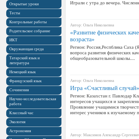
Играли с утра до вечера. Числ
Открытые уроки
Тесты
Контрольные работы
Автор: Ольга Николаевна
Родительское собрание
«Развитие физических кач
возраста»
ИКТ
Регион: Россия,Респблика Саха (Я
Окружающая среда
вопроса развития физических кач
Татарский язык и
общеобразовательной школы....
литература
Немецкий язык
Автор: Ольга Николаевна
Французский язык
Игра «Счастливый случай
Сочинения
Регион: Казахстан г. Павлодар Кл
Научно-исследовательская
интересов учащихся и закреплени
работа
Проявление учащимися творчеств
интерес учеников к изучаемому п
Классный час
Экология
Астрономия
Автор: Максимов Александр Сергееви