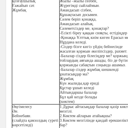
қозғаушылық
Жылы –жылы сөзбен,
Ғажайып сәт.
Жүрегімді сыйлаймын.
Жұмбақ
Амандасып сізбен,
Құшақтасып досымен.
Сәлем беріп қонаққа,
Амандасып алайық.
Сәлеметсіздер ме, қонақтар?
-
Есікті біреу қаққан сияқты, естідіңдер
-
Қонаққа Ұлттық киім киген Ерасыл м
Нұрдана келеді.
-Сіздер бізге кигіз үйдің бейнесінде
жасалған қоржын әкеліпсіздер, рахмет.
-Балалар сіздер білесіңдер ме? қоржын
тойлардың аяғында ашады, біз де бүгін
қоржынды сабақтын соңында ашамыз.
-Балалар сіздер жұмбақ шешкенді
ұнатасыңдар ма?
Жұмбақ
Күн жылиды,қар ериді
Құстар ұшып келеді
Айтындаршы балалар
Бұл қай кезде болады
(көктем)
Әңгімелесу
1.Дұрыс айтасыңдар балалар қазір көк
Ән.
мезгілі.
Бейнебаян.
2.Көктем айларын атайықшы?
(слайдта қамзолдың суреті
3.Көктем мезгілінде қандай ерекшелік
көрсетіледі)
бар?