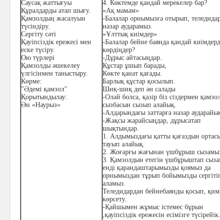
Саусақ жаттығуы
4. Көктемде қандай мерекелер бар?
Құралдарды атап шығу.
«Ақ мамам»
Қамзолдың жасалуын
-Балалар орнымызға отырып, теледида
түсіндіру.
назар аударамыз.
Сергіту сәті
«Ұлттық киімдер»
Қауіпсіздік ережесі мен
-Балалар бейне баянда қандай киімдерд
еске түсіру.
көрдіңдер?
Ою түрлері
-
Дұрыс айтасыңдар.
Қамзолды әшекелеу
Құстар ұшып барады,
үлгісінмен таныстыру.
Көкте қанат қағады.
Көрме:
Барлық құстар қосылып.
"Әдемі қамзол"
Шиқ-шиқ деп ән салады
Қорытындылау:
-Олай болса, қазір біз сіздермен қамз
Ән «Наурыз»
сызбасын сызып алайық.
-Алдарындағы заттарға назар аударайы
-Жақсы жарайсыңдар, дұрысатап
шықтындар.
1.
Алдымыздағы қатты қағаздын ортас
тауып алайық.
2.
Жоғарғы жағынан үшбұрыш сызамы
3.
Қамзолдын етегін үшбұрыштап сыза
енді қарандаштарымызды қоямыз да
орнымыздан тұрып бойымызды сергіті
аламыз.
Теледидардан бейнебаянды қосып, қи
көрсету.
-Қайшымен жұмыс істемес бұрын
,қауіпсіздік ережесін есімізге түсірейік