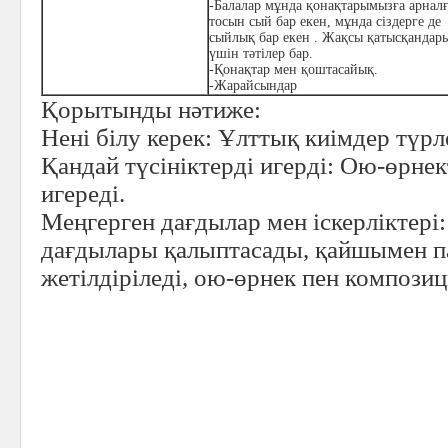
-Балалар мұнда қонақтарымызға арнал
тосын сый бар екен, мұнда сіздерге де
сыйлық бар екен . Жақсы қатысқандар
үшін тәтілер бар.
-Қонақтар мен қоштасайық.
-Жарайсындар
Қорытынды нәтиже:
Нені білу керек:
Ұлттық киімдер түрл
Қандай түсініктерді игерді:
Ою-өрнект
игереді.
Меңгерген дағдылар мен іскерліктері:
дағдылары қалыптасады, қайшымен па
жетілдіріледі, ою-өрнек пен композиц