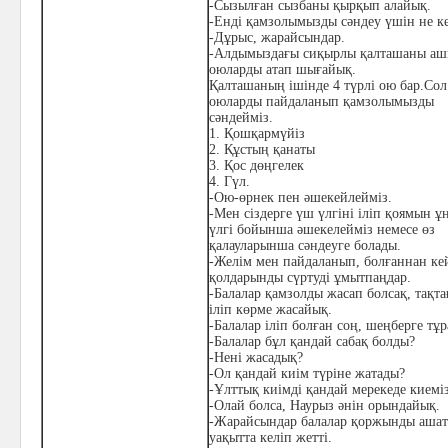
-Сызылған сызбаны қырқып алайық.
-Енді қамзолымызды сәндеу үшін не к
-Дұрыс, жарайсындар.
-Алдымыздағы сиқырлы қалташаны аш
оюларды атап шығайық.
Қалташаның ішінде 4 түрлі ою бар.Сол
оюларды пайдаланып қамзолымызды
сәндейміз.
1.
Қошқармүйіз
2.
Құстың қанаты
3.
Қос дөңгелек
4.
Гүл.
-Ою-өрнек пен әшекейлейміз.
-Мен сіздерге үш үлгіні іліп қоямын ұ
үлгі бойынша әшекелейміз немесе өз
қалауларынша сәндеуге болады.
-Желім мен пайдаланып, болғаннан ке
қолдарынды сүртуді ұмытпаңдар.
-Балалар қамзолды жасап болсақ, тақта
іліп көрме жасайық.
-Балалар іліп болған соң, шеңберге тұ
-Балалар бұл қандай сабақ болды?
-Нені жасадық?
-Ол қандай киім түріне жатады?
-Ұлттық киімді қандай мерекеде киемі
-Олай болса, Наурыз әнін орындайық.
-Жарайсындар балалар қоржынды аша
уақытта келіп жетті.