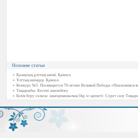
Похожие статьи
»
Қазақтың ұлттық киімі. Қамзол.
»
Ұлттық киімдер. Қамзол.
»
Конкурс №5: Посвящается 70-летию Великой Победы «Поклонимся 
»
Тақырыбы: Кесені әшекейлеу
»
Білім беру саласы: шығармашылық Оқу іс-әрекеті: Сурет салу Тақыр