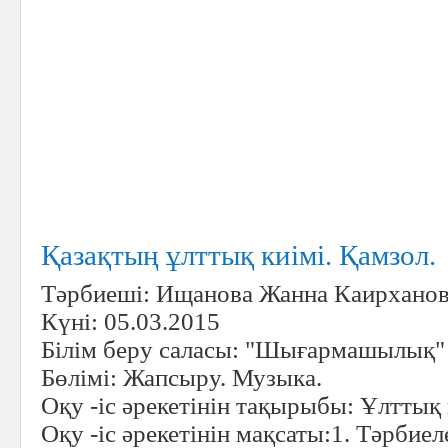
Қазақтың ұлттық киімі. Қамзол.
Тәрбиеші:
Ищанова Жанна Каирхано
Күні:
05.03.2015
Білім беру саласы:
"Шығармашылық"
Бөлімі:
Жапсыру. Музыка.
Оқу -іс әрекетінін тақырыбы:
Ұлттық 
Оқу -іс әрекетінін мақсаты:
1. Тәрбиел