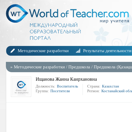
Методические разработки
Результаты деятельности
»
Методические разработки
/
Предшкола
/
Предшкола (Қазақш
Ищанова Жанна Каирхановна
Должность:
Воспитатель
Страна:
Казахстан
Группа:
Посетители
Регион:
Костанайский обл