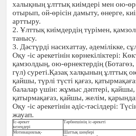
халықның ұлттық киімдері мен ою-өр
отырып, ой-өрісін дамыту, өнерге, 
арттыру.
2. Ұлттық киімдердің түрімен, қамзо
танысу.
3. Дәстүрді насихаттау, әдемілікке, с
Оқу -іс әрекетінін көрнекіліктері:
Көкт
қамзолдың, ою-өрнектердің (Ботагөз,
гүл) суреті.Қазақ халқының ұлттық ою
қайшы, түрлі түсті қағаз, қатырмақаға
балалар үшін:
жұмыс дәптері, қайшы, т
қатырмақағаз, қайшы, желім, қарында
Оқу -іс әрекетінін әдіс-тәсілдері:
Түсін
жауап.
Іс-әрекет
Тәрбиешінің іс-әрекеті
кезеңдері
Мотивациялық-
Шаттық шеңбері