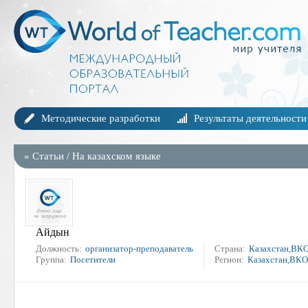
Методические разработки
Результаты деятельности
»
Статьи
/
На казахском языке
Айдын
Должность:
организатор-преподаватель
Страна:
Казахстан,ВКО
Группа:
Посетители
Регион:
Казахстан,ВКО,