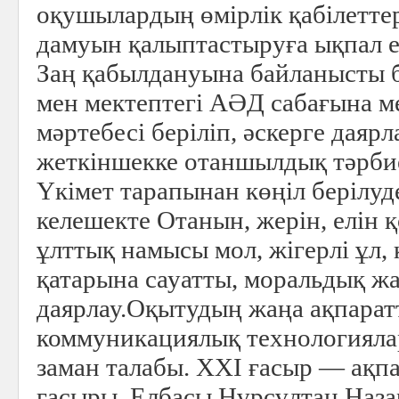
оқушылардың өмірлік қабілетте
дамуын қалыптастыруға ықпал е
Заң қабылдануына байланысты б
мен мектептегі АӘД сабағына м
мәртебесі беріліп, әскерге даяр
жеткіншекке отаншылдық тәрби
Үкімет тарапынан көңіл берілуд
келешекте Отанын, жерін, елін қ
ұлттық намысы мол, жігерлі ұл, 
қатарына сауатты, моральдық ж
даярлау.
Оқытудың жаңа ақпарат
коммуникациялық технологиялар
заман талабы. ХХІ ғасыр — ақп
ғасыры. Елбасы Нұрсұлтан Наза