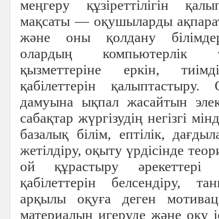
меңгеру құзіреттілігін қал
мақсаты — оқушыларды ақпарат
және оны қолдану білімдер
олардың компьютерлік 
қызметтеріне еркін, тиім
қабілеттерін қалыптастыру.
дамуына ықпал жасайтын эле
сабақтар жүргізудің негізгі мі
базалық білім, ептілік, дағды
жетілдіру, оқыту үрдісінде тео
ой құрастыру әрекеттері
қабілеттерін белсендіру, т
арқылы оқуға деген мотивац
материалын игеруде және оқу і