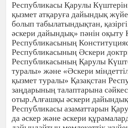
Республикасы Қарулы Күштеріні
қызмет атқаруға дайындық жүйес
болып табылатындықтан, қазірг
әскери дайындық» пәнін оқыту 
Республикасының Конституцияс
Республикасының Әскери доктр
Республикасының Қарулы Күшт
туралы» және «Әскери міндеттіл
қызмет туралы» Қазақстан Рес
заңдарының талаптарына сәйкес
отыр.Алғашқы әскери дайындық
Республикасы азаматтарын Қару
да әскер және әскери құрамалар
дайындайтын мемлекеттiк жүйен