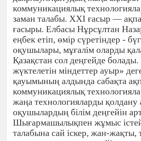
коммуникациялық технологиялар
заман талабы. ХХІ ғасыр — ақп
ғасыры. Елбасы Нұрсұлтан Наза
еңбек етіп, өмір сүретіндер - бү
оқушылары, мұғалім оларды қал
Қазақстан сол деңгейде болады.
жүктелетін міндеттер ауыр» дег
қауымының алдында сабақта ақ
коммуникациялық технологияла
жаңа технологияларды қолдану
оқушылардың білім деңгейін ар
Шығармашылықпен жұмыс істей
талабына сай іскер, жан-жақты, т