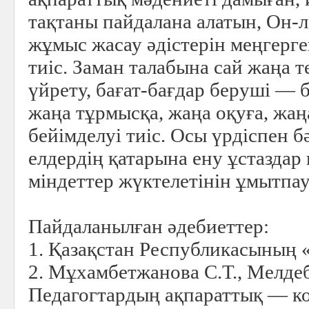
тақтаны пайдалана алатын, Он-
жұмыс жасау әдістерін меңгерг
тиіс. Заман талабына сай жаңа т
үйрету, бағат-бағдар беруші —
жаңа тұрмысқа, жаңа оқуға, жаң
бейімделуі тиіс. Осы үрдіспен б
елдердің қатарына ену ұстаздар
міндеттер жүктелетінін ұмытпа
Пайдаланылған әдебиеттер:
1. Қазақстан Республикасының «
2. Мұхамбетжанова С.Т., Мелде
Педагогтардың ақпараттық — 