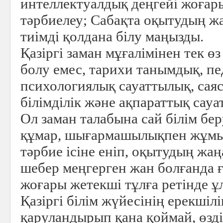
интеллектуалдық деңгейі жоғар
тәрбиелеу; Сабақта оқытудың ж
тиімді қолдана білу маңызды.
Қазіргі заман мұғалімінен тек өз 
болу емес, тарихи танымдық, пе
психологиялық сауаттылық, сая
білімділік және ақпараттық сауа
Ол заман талабына сай білім бе
құмар, шығармашылықпен жұмыс
тәрбие ісіне еніп, оқытудың жа
шебер меңгерген жан болғанда ға
жоғары жетекші тұлға ретінде ұ
Қазіргі білім жүйесінің ерекшілі
қаруландырып қана қоймай, өзді