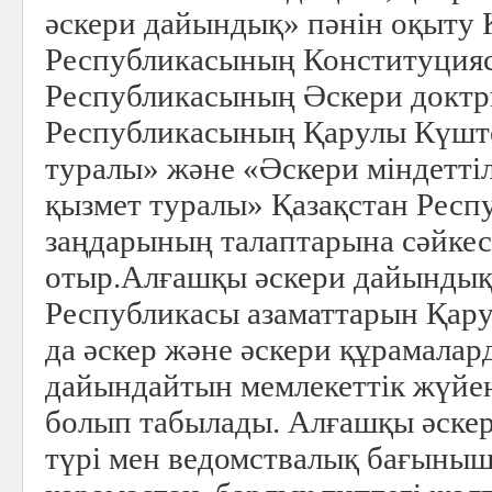
әскери дайындық» пәнін оқыту 
Республикасының Конституцияс
Республикасының Әскери доктр
Республикасының Қарулы Күшт
туралы» және «Әскери міндеттіл
қызмет туралы» Қазақстан Рес
заңдарының талаптарына сәйкес
отыр.Алғашқы әскери дайындық
Республикасы азаматтарын Қару
да әскер және әскери құрамалар
дайындайтын мемлекеттiк жүйен
болып табылады. Алғашқы әске
түрі мен ведомствалық бағыны