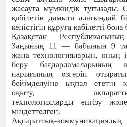
жасауға мүмкіндік туғызады.
қабілетін дамыта алатындай бі
кеңістігін құруға қабілетті бола 
Қазақстан Республикасыны
Заңының 11 — бабының 9 та
жаңа технологияларын, оның іш
беру бағдарламаларының 
нарығының өзгеріп отыраты
бейімделуіне ықпал ететін к
оқыту, ақпараттық-ко
технологияларды енгізу жән
міндеттелген.
Ақпараттық-коммуникация