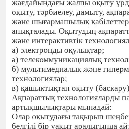
жағдайындағы жалпы оқыту үрд
оқыту, тәрбиелеу, дамыту, ақпа
және шығармашылық қабілеттер
анықталады. Оқытудың ақпарат
және интерактивтік технология
а) электронды оқулықтар;
ә) телекоммуникациялық технол
б) мультимедиалық және гиперм
технологиялар;
в) қашықтықтан оқыту (басқару)
Ақпараттық технологияларды п
артықшылықтары мынадай:
Олар оқытудағы тақырып шеңбер
белгілі бір уақыт аралығында ай