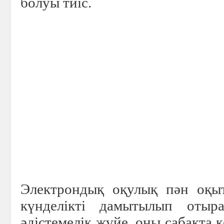
болуы тиіс.
Электрондық оқулық пән оқы
күнделікті дамытылып отыр
әдістемелік жүйе, оны сабақта