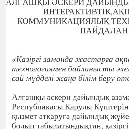
АЛҒАШҚЫ ӘСКЕРИ ДАЙЫНДЫ
ИНТЕРАКТИВТІК,АҚ
КОММУНИКАЦИЯЛЫҚ ТЕХ
ПАЙДАЛАН
«Қазіргі заманда жастарға а
технологиямен байланысты әле
сай мүдделі жаңа білім беру ө
Алғашқы әскери дайындық азам
Республикасы Қарулы Күштеріні
қызмет атқаруға дайындық жүйес
болып табылатындықтан, қазірг