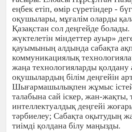
еңбек етіп, өмір сүретіндер - бү
оқушылары, мұғалім оларды қал
Қазақстан сол деңгейде болады.
жүктелетін міндеттер ауыр» дег
қауымының алдында сабақта ақ
коммуникациялық технологияла
жаңа технологияларды қолдану
оқушылардың білім деңгейін ар
Шығармашылықпен жұмыс істей
талабына сай іскер, жан-жақты, т
интеллектуалдық деңгейі жоғар
тәрбиелеу; Сабақта оқытудың ж
тиімді қолдана білу маңызды.