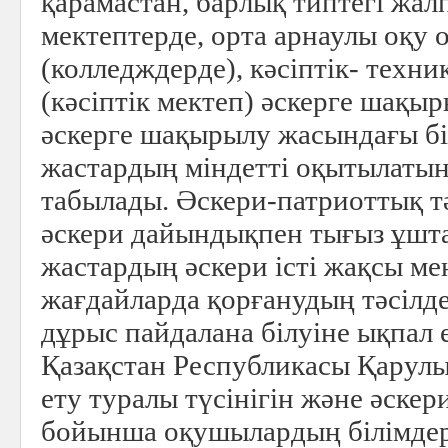
қарамастан, барлық типтегі жалп
мектептерде, орта арнаулы оқу
(колледждерде), кәсіптік- техн
(кәсіптік мектеп) әскерге шақыр
әскерге шақырылу жасындағы б
жастардың міндетті оқытылатын
табылады. Әскери-патриоттық т
әскери дайындықпен тығыз ұшт
жастардың әскери iстi жақсы ме
жағдайларда қорғанудың тәсiлд
дұрыс пайдалана бiлуiне ықпал 
Қазақстан Республикасы Қарул
ету туралы түсінігін және әскери
бойынша оқушылардың білімдер