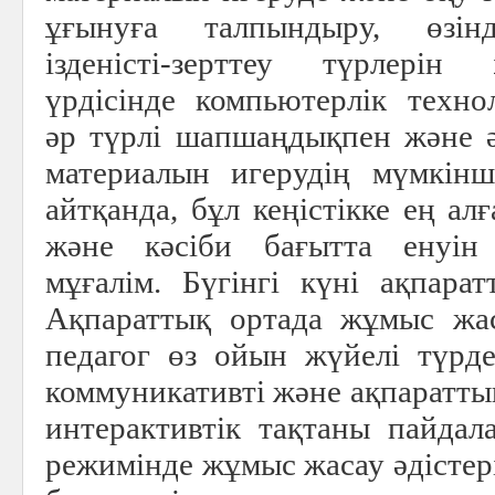
ұғынуға талпындыру, өзін
ізденісті-зерттеу түрлерін
үрдісінде компьютерлік техно
әр түрлі шапшаңдықпен және ә
материалын игерудің мүмкінш
айтқанда, бұл кеңістікке ең ал
және кәсіби бағытта енуін 
мұғалім. Бүгінгі күні ақпара
Ақпараттық ортада жұмыс жас
педагог өз ойын жүйелі түрде
коммуникативті және ақпаратты
интерактивтік тақтаны пайдал
режимінде жұмыс жасау әдістер