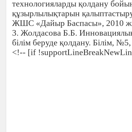
технологияларды қолдану бойы
құзырлылықтарын қалыптастыру 
ЖШС «Дайыр Баспасы», 2010 ж
3. Жолдасова Б.Б. Инновациялы
білім беруде қолдану.
Білім, №5,
<!-- [if !supportLineBreakNewLin