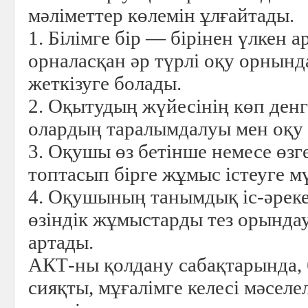
мәліметтер көлемін ұлғайтады.
1. Білімге бір — бірінен үлкен 
орналасқан әр түрлі оқу орнын
жеткізуге болады.
2. Оқытудың жүйесінің көп денг
олардың таралымдалуы мен оқу 
3. Оқушы өз бетінше немесе өз
топтасып бірге жұмыс істеуге м
4. Оқушының танымдық іс-әреке
өзіндік жұмыстарды тез орындау
артады.
АКТ-ны қолдану сабақтарында, 
сияқты, мұғалімге келесі мәселе