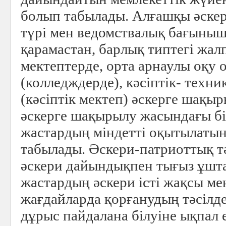
болып табылады. Алғашқы әске
түрі мен ведомствалық бағыны
қарамастан, барлық типтегі жалп
мектептерде, орта арнаулы оқу
(колледждерде), кәсіптік- техн
(кәсіптік мектеп) әскерге шақыр
әскерге шақырылу жасындағы б
жастардың міндетті оқытылатын
табылады. Әскери-патриоттық т
әскери дайындықпен тығыз ұшт
жастардың әскери iстi жақсы ме
жағдайларда қорғанудың тәсiлд
дұрыс пайдалана бiлуiне ықпал 