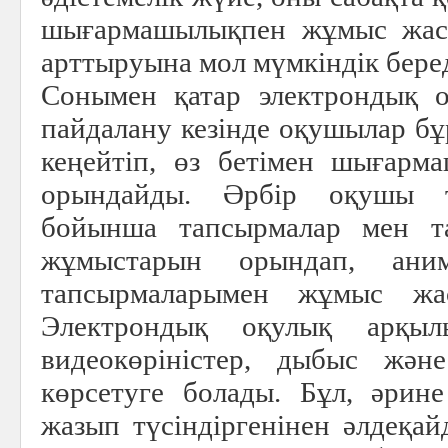
шығармашылықпен жұмыс жасау
арттыруына мол мүмкіндік беред
Сонымен қатар электрондық о
пайдалану кезінде оқушылар бұ
кеңейтіп, өз бетімен шығарм
орындайды. Әрбір оқушы т
бойынша тапсырмалар мен т
жұмыстарын орындап, аним
тапсырмаларымен жұмыс жас
Электрондық оқулық арқыл
видеокөріністер, дыбыс жән
көрсетуге болады. Бұл, әрине
жазып түсіндіргенінен әлдеқайд