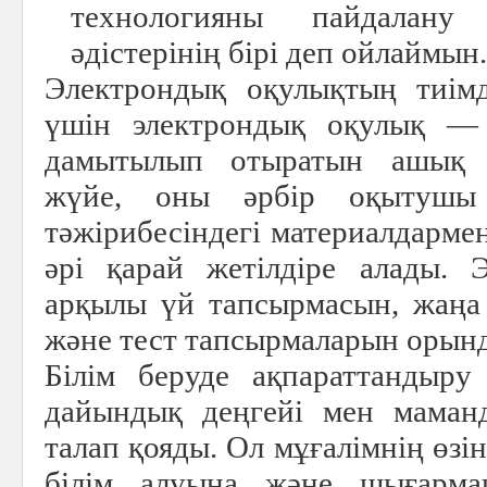
технологияны пайдалану
әдістерінің бірі деп ойлаймын.
Электрондық оқулықтың тиімд
үшін электрондық оқулық 
дамытылып отыратын ашық тү
жүйе, оны әрбір оқытушы 
тәжірибесіндегі материалдарме
әрі қарай жетілдіре алады. 
арқылы үй тапсырмасын, жаңа 
және тест тапсырмаларын орын
Білім беруде ақпараттандыру
дайындық деңгейі мен маман
талап қояды. Ол мұғалімнің өзін
білім алуына және шығарм