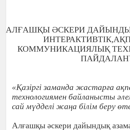
АЛҒАШҚЫ ӘСКЕРИ ДАЙЫНДЫ
ИНТЕРАКТИВТІК,АҚ
КОММУНИКАЦИЯЛЫҚ ТЕХ
ПАЙДАЛАН
«Қазіргі заманда жастарға а
технологиямен байланысты әле
сай мүдделі жаңа білім беру ө
Алғашқы әскери дайындық азам