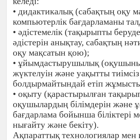
келеді:
• дидактикалық (сабақтың оқу 
компьютерлік бағдарламаны тал
• әдістемелік (тақырыпты беру
әдістерін анықтау, сабақтың нәти
оқу мақсатын қою);
• ұйымдастырушылық (оқушыны
жүктелуін және уақытты тиімсіз 
болдырмайтындай етіп жұмысты
• оқыту (қарастырылған тақыр
оқушылардың білімдерін және 
бағдарлама бойынша біліктері 
нығайту және бекіту).
Ақпараттық технологиялар мен