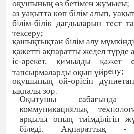
оқушының өз бетімен жұмысы;
аз уақытта көп білім алып, уақы
білім-білік дағдыларын тест 
тексеру;
қашықтықтан білім алу мүмкінді
қажетті ақпаратты жедел түрде а
іс-әрекет, қимылды қажет 
ену;
тапсырмаларды оқып үйр
оқушының ой-өрісін дүниета
ықпалы зор.
Оқытушы сабағында
коммуникациялық технолог
арқылы оның тиімділігін жү
біледі. Ақпараттық - 