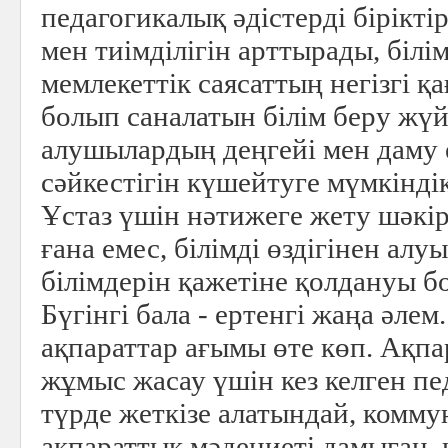
педагогикалық әдістерді бірікті
мен тиімділігін арттырады, білі
мемлекеттік саясаттың негізгі қ
болып саналатын білім беру жүй
алушылардың деңгейі мен даму 
сәйкестігін күшейтуге мүмкіндік
Ұстаз үшін нәтижеге жету шәкір
ғана емес, білімді өздігінен алу
білімдерін қажетіне қолдануы б
Бүгінгі бала - ертенгі жаңа әлем.
ақпараттар ағымы өте көп. Ақпа
жұмыс жасау үшін кез келген пе
түрде жеткізе алатындай, комму
ақпараттық мәдениеті дамыған, 