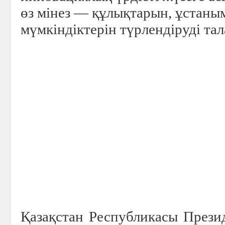
өз мінез — құлықтарын, ұстаны
мүмкіндіктерін түрлендiрудi тал
Қазақстан Республикасы Прези