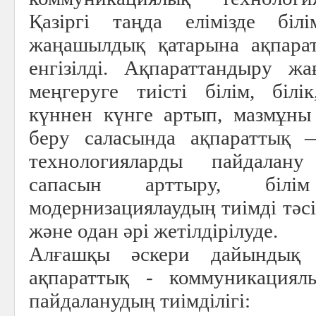
Қазіргі таңда елімізде біл
жаңашылдық қатарына ақпарат
енгізілді. Ақпараттандыру ж
меңгеруге тиісті білім, біл
күннен күнге артып, мазмұны 
беру саласында ақпараттық 
технологияларды пайдалан
сапасын арттыру, білі
модернизациялаудың тиімді тәс
және одан әрі жетілдірілуде.
Алғашқы әскери дайындық 
ақпараттық - коммуникациял
пайдаланудың тиімділігі: