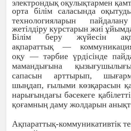
электрондық оқулықтармен қамт
орта білім саласында оқытуд
технологияларын пайдала
жетілдіру курстарын жиі ұйымд
Білім беру жүйесін ақп
ақпараттық — коммуникаци
оқу — тәрбие үрдісінде пай
мамандығына қызығушылы
сапасын арттырып, шығар
шыңдап, ғылыми көзқарасын қ
нарығындағы бәсекеге қабілетт
қоғамның даму жолдарын анықта
Ақпараттық-коммуникативтік т