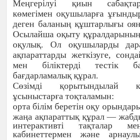
Меңгерілуі қиын сабақта
көмегімен оқушыларға ұғынды
деген баланың құштарлығы оян
Осылайша оқыту құралдарының
оқулық. Ол оқушыларды дар
ақпараттарды жеткізуге, сонда
мен біліктерді тестік ба
бағдарламалық құрал.
Сөзімді қорытындылай ке
ұсыныстарға тоқталамын:
орта білім беретін оқу орындары
жаңа ақпараттық құрал — жабд
интерактивті тақталар ме
кабинеттермен және арнау