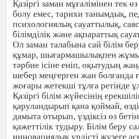
Қазіргі заман мұғалімінен тек өз 
болу емес, тарихи танымдық, пе
психологиялық сауаттылық, сая
білімділік және ақпараттық сауа
Ол заман талабына сай білім бе
құмар, шығармашылықпен жұмыс
тәрбие ісіне еніп, оқытудың жа
шебер меңгерген жан болғанда ға
жоғары жетекші тұлға ретінде ұ
Қазіргі білім жүйесінің ерекшілі
қаруландырып қана қоймай, өзді
дамыта отырып, үздіксіз өз беті
қажеттілік тудыру. Бiлiм беру с
инновациялық үрдiстi жүзеге а