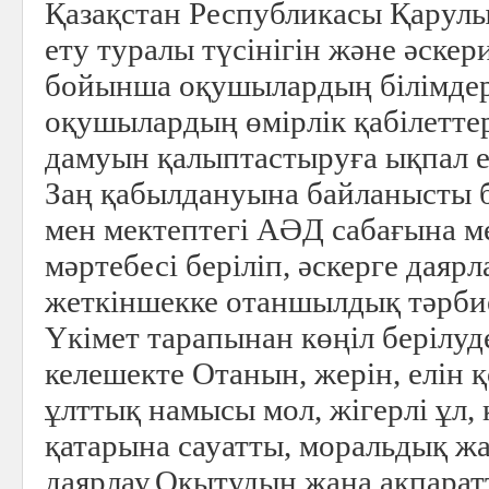
Қазақстан Республикасы Қарул
ету туралы түсінігін және әскери
бойынша оқушылардың білімдер
оқушылардың өмірлік қабілетте
дамуын қалыптастыруға ықпал е
Заң қабылдануына байланысты б
мен мектептегі АӘД сабағына м
мәртебесі беріліп, әскерге даяр
жеткіншекке отаншылдық тәрби
Үкімет тарапынан көңіл берілуд
келешекте Отанын, жерін, елін қ
ұлттық намысы мол, жігерлі ұл, 
қатарына сауатты, моральдық ж
даярлау.
Оқытудың жаңа ақпарат