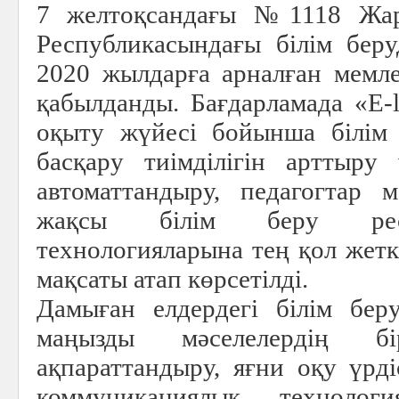
7 желтоқсандағы №1118 Жар
Республикасындағы білім бер
2020 жылдарға арналған мемле
қабылданды. Бағдарламада «Е-l
оқыту жүйесі бойынша білім
басқару тиімділігін арттыру
автоматтандыру, педагогтар
жақсы білім беру рес
технологияларына тең қол жетк
мақсаты атап көрсетілді.
Дамыған елдердегі білім бер
маңызды мәселелердің 
ақпараттандыру, яғни оқу үрд
коммуникациялық технологи