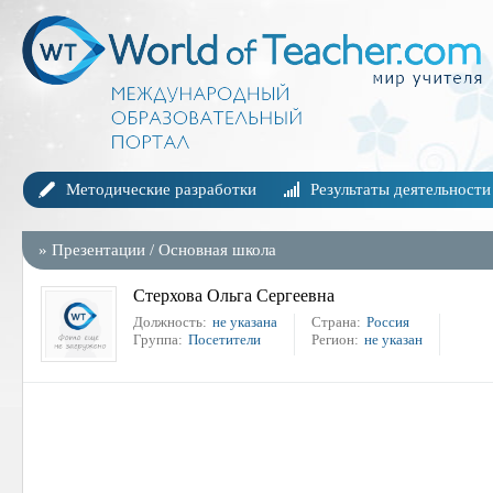
Методические разработки
Результаты деятельности
»
Презентации
/
Основная школа
Стерхова Ольга Сергеевна
Должность:
не указана
Страна:
Россия
Группа:
Посетители
Регион:
не указан