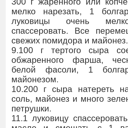
300 г жаренного или копч
мелко нарезать, 1 болга
луковицы очень мел
спассеровать. Все переме
свежих помидора и майонез.
9.100 г тертого сыра со
обжаренного фарша, чес
белой фасоли, 1 болга
майонезом.
10.200 г сыра натереть н
соль, майонез и много зеле
петрушки.
11.1 луковицу спассероват
масле и смешать с 1 в