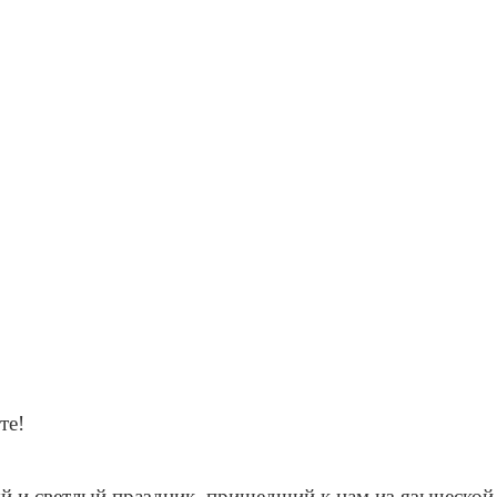
те!
й и светлый праздник, пришедший к нам из языческой