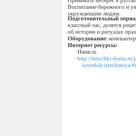
Прививать интерес к русск
Воспитание бережного и ув
окружающим людям.
Подготовительный перио
классный час, делятся реце
об истории и ритуалах пра
Оборудование:
компьютер,
Интернет ресурсы:
·
Няня.ru
·
http
://
detochki
-
doma
.
ru
/
korotkih
-
izrecheniya
/#