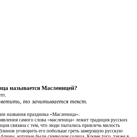
ица называется Масленицей?
ет.
тветить, то зачитывается текст.
нии названия праздника «Масленица».
оявления самого слова «масленица» лежит традиция русских
ция связана с тем, что люди пытались привлечь милость
блинов уговорить его побольше греть замерзшую русскую
и блины, которые были символом солнца. Кроме того, также в