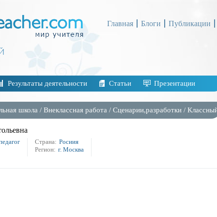
Главная
Блоги
Публикации
Результаты деятельности
Статьи
Презентации
льная школа
/
Внеклассная работа
/
Сценарии,разработки
/
Классны
тольевна
педагог
Страна:
Росиия
Регион:
г. Москва