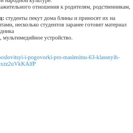
ой народной культуре.
ажительного отношения к родителям, родственникам,
д:
студенты пекут дома блины и приносят их на
птами, несколько студентов заранее готовят материал
здника
 мультимедийное устройство.
poslovitsyi
-
i
-
pogovorki
-
pro
-
maslenitsu
-63-
klassnyih
-
ixzz
2
uVkKAlfP