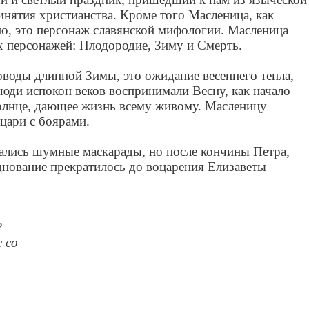
инятия христианства. Кроме того Масленица, как
но, это персонаж славянской мифологии. Масленица
ёх персонажей: Плодородие, Зиму и Смерть.
воды длинной Зимы, это ожидание весеннего тепла,
юди испокон веков воспринимали Весну, как начало
олнце, дающее жизнь всему живому. Масленицу
 цари с боярами.
ались шумные маскарады, но после кончины Петра,
днование прекратилось до воцарения Елизаветы
?
 со