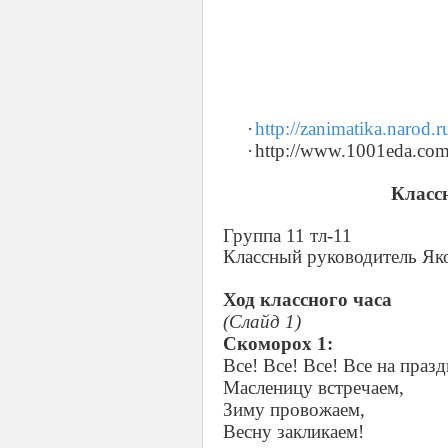
·
http
://
zanimatika
.
narod
.
r
·
http://www.1001eda.com/
Класс
Группа 11 тл-11
Классный руководитель Яко
Ход классного часа
(Слайд 1)
Скоморох 1:
Все! Все! Все! Все на празд
Масленицу встречаем,
Зиму провожаем,
Весну закликаем!