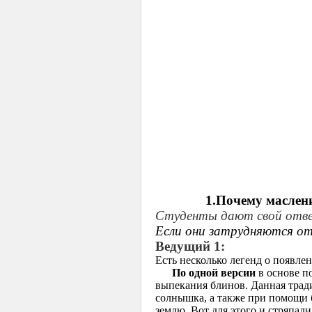
1.Почему маслен
Студенты дают свой отв
Если они затрудняются о
Ведущий 1
:
Есть несколько легенд о появле
По одной версии
в основе п
выпекания блинов. Данная тради
солнышка, а также при помощи 
землю. Вот для этого и стряпал