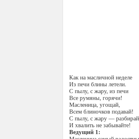
Как на масличной неделе
Из печи блины летели.
С пылу, с жару, из печи
Все румяны, горячи!
Масленица, угощай,
Всем блиночков подавай!
С пылу, с жару — разбирай
И хвалить не забывайте!
Ведущий 1:
Масленица самый радостны