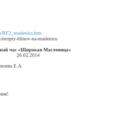
u
/
RF
2_
maslenica
.
htm
recepty-blinov-na-maslenicu
ный час «Широкая Масленица»
26.02.2014
влева Е.А.
ник!