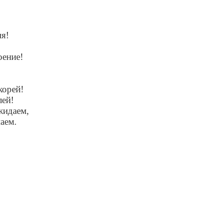
ия!
оение!
корей!
лей!
жидаем,
аем.