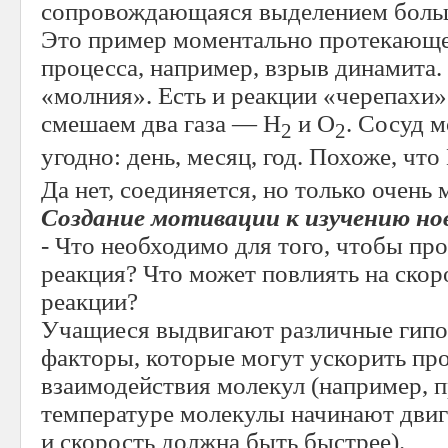
сопровождающаяся выделением больш
Это пример моментально протекающе
процесса, например, взрыв динамита.
«молния». Есть и реакции «черепахи»
смешаем два газа — Н
и О
. Сосуд м
2
2
угодно: день, месяц, год. Похоже, что
Да нет, соединяется, но только очень 
Создание мотивации к изучению но
- Что необходимо для того, чтобы пр
реакция? Что может повлиять на ско
реакции?
Учащиеся выдвигают различные гипо
факторы, которые могут ускорить пр
взаимодействия молекул (например, 
температуре молекулы начинают двига
и скорость должна быть быстрее).