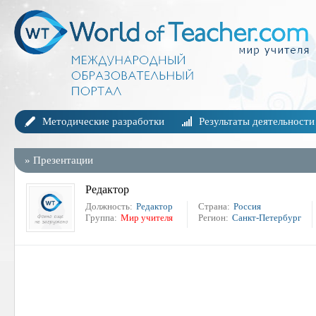
Методические разработки
Результаты деятельности
»
Презентации
Редактор
Должность:
Редактор
Страна:
Россия
Группа:
Мир учителя
Регион:
Санкт-Петербург