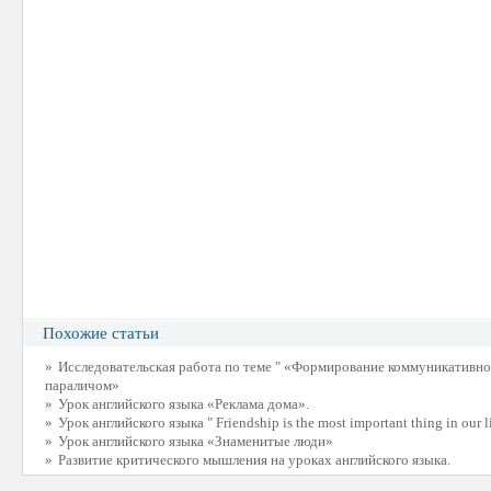
Похожие статьи
»
Исследовательская работа по теме " «Формирование коммуникативно
параличом»
»
Урок английского языка «Реклама дома».
»
Урок английского языка " Friendship is the most important thing in our l
»
Урок английского языка «Знаменитые люди»
»
Развитие критического мышления на уроках английского языка.