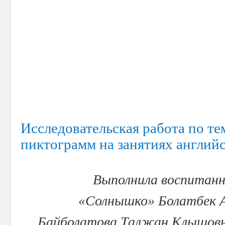
Исследовательская работа по те
пиктограмм на занятиях английс
Выполнила воспитанн
«Солнышко» Болатбек А
Байболатова Талжан Клышовна