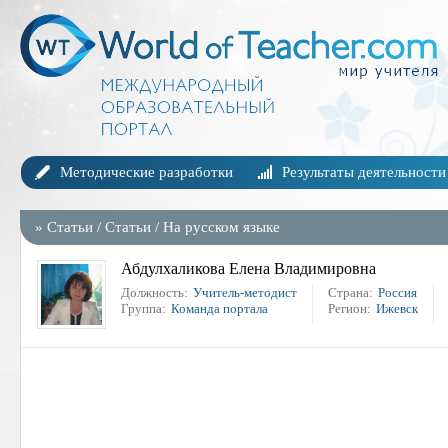
Методические разработки
Результаты деятельности
»
Статьи
/
Статьи
/
На русском языке
Абдулхаликова Елена Владимировна
Должность:
Учитель-методист
Страна:
Россия
Группа:
Команда портала
Регион:
Ижевск