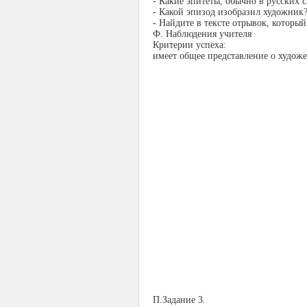
- Какие эпитеты, обычно в русских 
- Какой эпизод изобразил художник
- Найдите в тексте отрывок, который
Ф. Наблюдения учителя
Критерии успеха:
имеет общее представление о худож
П.Задание 3.