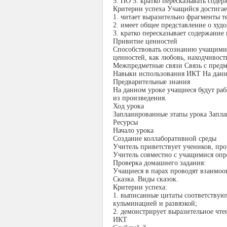
5. ПО 5. кратко пересказывать соде
Критерии успеха Учащийся достигает
1. читает выразительно фрагменты т
2. имеет общее представление о худ
3. кратко пересказывает содержание
Привитие ценностей
Способствовать осознанию учащимис
ценностей, как любовь, находчивост
Межпредметные связи Связь с пред
Навыки использования ИКТ На данн
Предварительные знания
На данном уроке учащиеся будут ра
из произведения.
Ход урока
Запланированные этапы урока Запла
Ресурсы
Начало урока
Создание коллаборативной среды
Учитель приветствует учеников, пров
Учитель совместно с учащимися опр
Проверка домашнего задания:
Учащиеся в парах проводят взаимоо
Сказка. Виды сказок.
Критерии успеха:
1. выписанные цитаты соответствую
кульминацией и развязкой;
2. демонстрирует выразительное чте
ИКТ