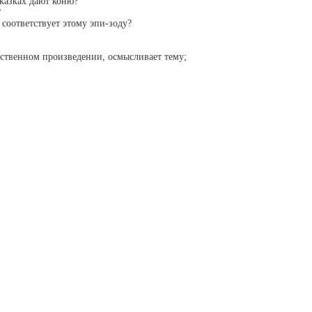
сказках дают коню?
?
 соответствует этому эпи-зоду?
ественном произведении, осмысливает тему;