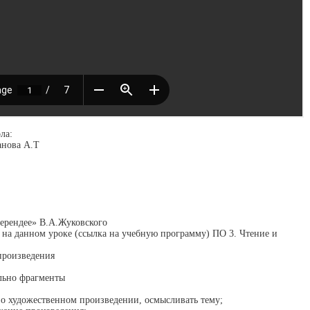
ла:
анова А.Т
Берендее» В.А.Жуковского
 на данном уроке (ссылка на учебную программу) ПО 3. Чтение и
произведения
ельно фрагменты
 о художественном произведении, осмысливать тему;