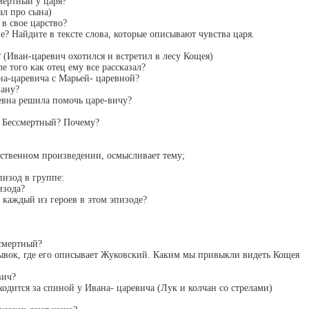
мертный у царя?
ал про сына)
 в свое царство?
ие? Найдите в тексте слова, которые описывают чувства царя.
? (Иван-царевич охотился и встретил в лесу Кощея)
е того как отец ему все рассказал?
на-царевича с Марьей- царевной?
вану?
евна решила помочь царе-вичу?
й Бессмертный? Почему?
ественном произведении, осмысливает тему;
пизод в группе:
изода?
т каждый из героев в этом эпизоде?
смертный?
рывок, где его описывает Жуковский. Каким мы привыкли видеть Кощея
вич?
ходится за спиной у Ивана- царевича (Лук и колчан со стрелами)