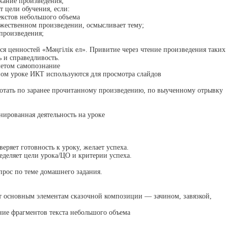
ржание произведения;
 цели обучения, если:
екстов небольшого объема
ожественном произведении, осмысливает тему;
 произведения;
я ценностей «Мәңгілік ел». Привитие через чтение произведения таких
ь и справедливость.
метом самопознание
ом уроке ИКТ используются для просмотра слайдов
ботать по заранее прочитанному произведению, по выученному отрывку
нированная деятельность на уроке
еряет готовность к уроку, желает успеха.
еделяет цели урока/ЦО и критерии успеха.
прос по теме домашнего задания.
т основным элементам сказочной композиции — зачином, завязкой,
ние фрагментов текста небольшого объема