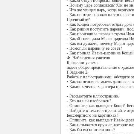
- Какой откуп попросил Кощей Бесс
- Почему царь согласился? (Он не зн
- Что же увидел царь, когда вернулся
- Как он отреагировал на это извест
Прочитайте?
- Как Кощей потребовал отдать долг
- Как решил поступить царевич, посл
- Как произошла первая встреча Ива
- Какой совет дала Марья-царевна И
- Как вы думаете, почему Марья-цар
- Помог ли царевичу ее совет?
- Как принял Ивана-царевича Коще
Ф. Наблюдения учителя
Критерии успеха:
имеет общее представление о худож
Г.Задание 2.
Работа с иллюстрациями. обсудите э
• Какова основная мысль данного эп
• Какие качества характера проявляе
- Рассмотрите иллюстрацию.
- Кто на ней изображен?
- Опишите, как выглядит Кощей Бес
- Найдите в тексте и прочитайте от
Бессмертного на картинках?
- Опишите, как выглядит Иван-царе
- Как называется оружие, которое на
- Как бы вы описали коня?