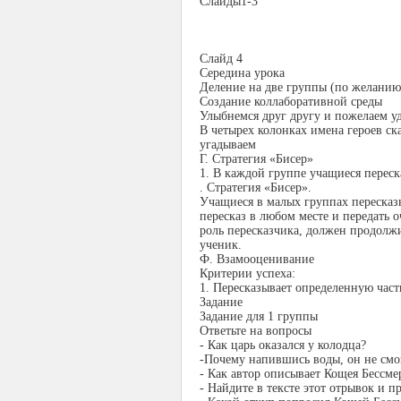
Слайды1-3
Слайд 4
Середина урока
Деление на две группы (по желанию
Создание коллаборативной среды
Улыбнемся друг другу и пожелаем у
В четырех колонках имена героев ск
угадываем
Г. Стратегия «Бисер»
1. В каждой группе учащиеся переск
. Стратегия «Бисер».
Учащиеся в малых группах пересказы
пересказ в любом месте и передать 
роль пересказчика, должен продолжи
ученик.
Ф. Взамооценивание
Критерии успеха:
1. Пересказывает определенную часть
Задание
Задание для 1 группы
Ответьте на вопросы
- Как царь оказался у колодца?
-Почему напившись воды, он не смо
- Как автор описывает Кощея Бессме
- Найдите в тексте этот отрывок и п