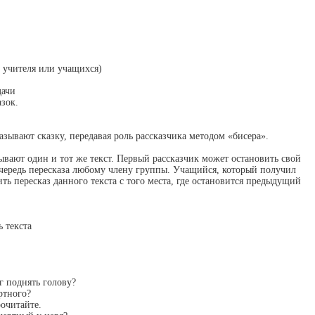
 учителя или учащихся)
дачи
азок.
азывают сказку, передавая роль рассказчика методом «бисера».
вают один и тот же текст. Первый рассказчик может остановить свой
очередь пересказа любому члену группы. Учащийся, который получил
ть пересказ данного текста с того места, где остановится предыдущий
 текста
г поднять голову?
ртного?
рочитайте.