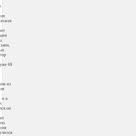
е
яют
бложек
лет
нции
а
сыни,
лых
тор
 уже 69
шим из
ля
 и в
л
лся он
бит
ыло
ания
учился