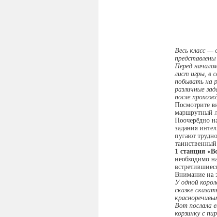
Весь класс — 
представлены 
Перед начало
лист игры, в
побывать на р
различные за
после прохож
Посмотрите в
маршрутный ли
Поочерёдно н
задания интел
пугают трудн
таинственный 
1 станция «
В
необходимо на
встретившиеся
Внимание на 
У одной корол
сказке сказат
красноречивы
Вот послала е
корзинку с пи