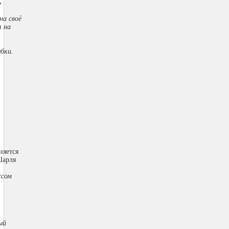
ь
на своё
я на
.
ыбки.
няется
Шарля
ссом
ый