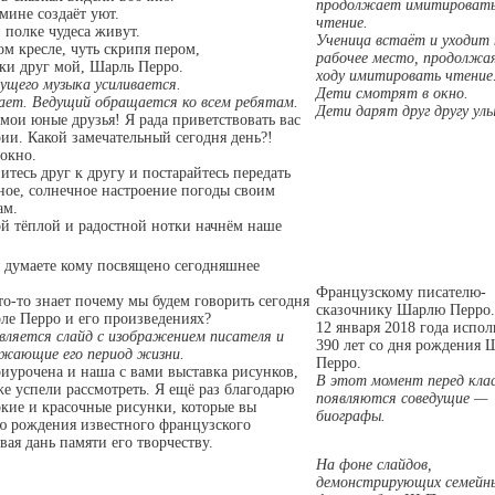
продолжает имитироват
амине создаёт уют.
чтение.
полке чудеса живут.
Ученица встаёт и уходит 
ом кресле, чуть скрипя пером,
рабочее место, продолжа
ки друг мой, Шарль Перро.
ходу имитировать чтение
дущего музыка усиливается.
Дети смотрят в окно.
ает. Ведущий обращается ко всем ребятам.
Дети дарят друг другу ул
мои юные друзья! Я рада приветствовать вас
рии. Какой замечательный сегодня день?!
окно.
итесь друг к другу и постарайтесь передать
ное, солнечное настроение погоды своим
ам.
ой тёплой и радостной нотки начнём наше
ы думаете кому посвящено сегодняшнее
Французскому писателю-
о-то знает почему мы будем говорить сегодня
сказочнику Шарлю Перро.
ле Перро и его произведениях?
12 января 2018 года испол
вляется слайд с изображением писателя и
390 лет со дня рождения 
жающие его период жизни.
Перро.
риурочена и наша с вами выставка рисунков,
В этот момент перед кла
е успели рассмотреть. Я ещё раз благодарю
появляются соведущие —
яркие и красочные рисунки, которые вы
биографы.
ю рождения известного французского
авая дань памяти его творчеству.
На фоне слайдов,
демонстрирующих семейн