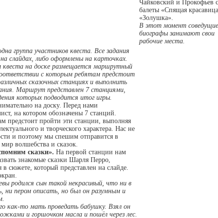
Чайковский и Прокофьев 
балеты «Спящая красавица
«Золушка».
В этот момент соведущи
биографы занимают свои
рабочие места.
одна группа участников квеста. Все задания
на слайдах, либо оформлены на карточках.
м квеста на доске размещается маршрутный
 соответствии с которым ребятам предстоит
азличных сказочных станциях и выполнить
дания. Маршрут представлен 7 станциями,
дения которых подводится итог игры.
нимательно на доску. Перед нами
ст, на котором обозначены 7 станций.
ам предстоит пройти эти станции, выполняя
лектуального и творческого характера. Нас не
ости и поэтому мы спешим отправится в
мир волшебства и сказок.
спомним сказки».
На первой станции нам
звать знакомые сказки Шарля Перро,
 в сюжете, который представлен на слайде.
экран.
евы родился сын такой некрасивый, что ни в
ь, ни пером описать, но был он разумным и
м.
го как-то мать проведать бабушку. Взял он
рожками и горшочком масла и пошёл через лес.