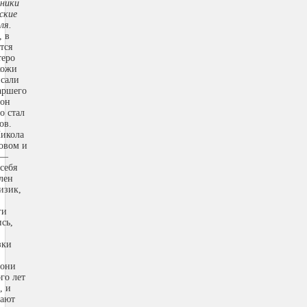
ники
ские
ля.
, в
тся
теро
хожи
исали
аршего
 он
о стал
ов.
Никола
овом и
 —
себя
лен
изик,
ги
сь,
зки
 они
го лет
, и
тают