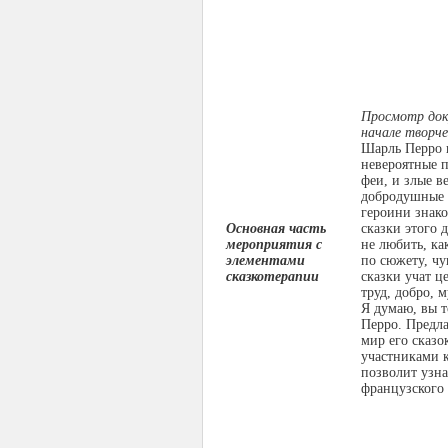
Просмотр док
начале творч
Шарль Перро 
невероятные п
феи, и злые в
добродушные 
героини знак
Основная часть
сказки этого 
мероприятия с
не любить, ка
элементами
по сюжету, чу
сказкотерапии
сказки учат 
труд, добро, 
Я думаю, вы т
Перро. Предла
мир его сказо
участниками к
позволит узна
французского 