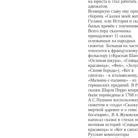
на юриста и стал работать
адвокатом.
Всемирную славу ему при
сборник «Сказки моей ма
Гусыни, или История и ск
былых времён с поучения
Всего перу сказочника
принадлежит 11 сказок,
основанных на народных
сюжетах. Большая их част
относится к французскому
фольклору («Красная Шап
«Ослиная шкура», «Спяща
красавица», «Феи», «Золу
«Синяя борода»), «Кот в
сапогах» - к итальянскому,
«Мальчик-с-пальчик» - из
германских преданий. В 
сказки Шарля Перро впер
были переведены в 1768 г
А.С.Пушкин воспользовал
сюжетом и создал «Сказку
мертвой царевне и о семи
богатырях», В.А.Жуковск
написал сказки в стихах п
мотивам историй «Спяща
красавица» и «Кот в сапог
Русские композиторы