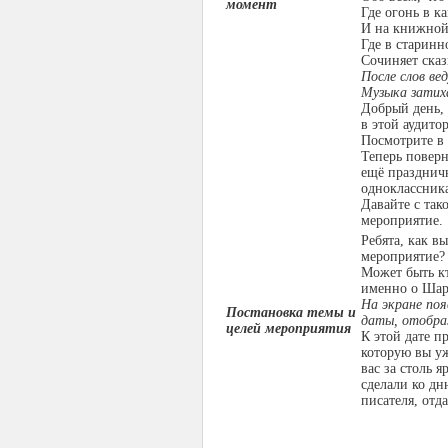
момент
Где огонь в к
И на книжной 
Где в старинн
Сочиняет сказ
После слов ве
Музыка затих
Добрый день, 
в этой аудито
Посмотрите в 
Теперь поверн
ещё празднич
одноклассник
Давайте с так
мероприятие.
Ребята, как в
мероприятие?
Может быть кт
именно о Шар
На экране поя
Постановка темы и
даты, отобра
целей мероприятия
К этой дате п
которую вы уж
вас за столь 
сделали ко дн
писателя, отд