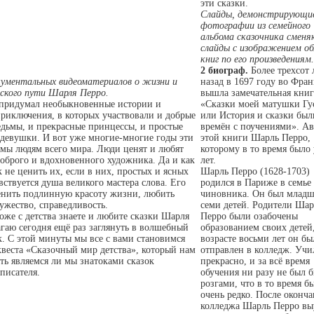
эти сказки.
Слайды, демонстрирующи
фотографии из семейного
альбома сказочника смен
слайды с изображением о
книг по его произведениям.
2 биограф.
Более трехсот 
ументальных видеоматериалов о жизни и
назад в 1697 году во Фра
еского пути Шарля Перро.
вышла замечательная книг
придумал необыкновенные истории и
«Сказки моей матушки Гу
риключения, в которых участвовали и добрые
или История и сказки бы
едьмы, и прекрасные принцессы, и простые
времён с поучениями». Ав
девушки. И вот уже многие-многие годы эти
этой книги Шарль Перро,
омы людям всего мира. Люди ценят и любят
которому в то время было
доброго и вдохновенного художника. Да и как
лет.
к не ценить их, если в них, простых и ясных
Шарль Перро (1628-1703)
вствуется душа великого мастера слова. Его
родился в Париже в семье
ценить подлинную красоту жизни, любить
чиновника. Он был млад
мужество, справедливость.
семи детей. Родители Шар
оже с детства знаете и любите сказки Шарля
Перро были озабочены
гаю сегодня ещё раз заглянуть в волшебный
образованием своих детей,
к. С этой минуты мы все с вами становимся
возрасте восьми лет он бы
веста «Сказочный мир детства», который нам
отправлен в колледж. Учи
ть являемся ли мы знатоками сказок
прекрасно, и за всё время
писателя.
обучения ни разу не был 
розгами, что в то время б
очень редко. После оконч
колледжа Шарль Перро вы