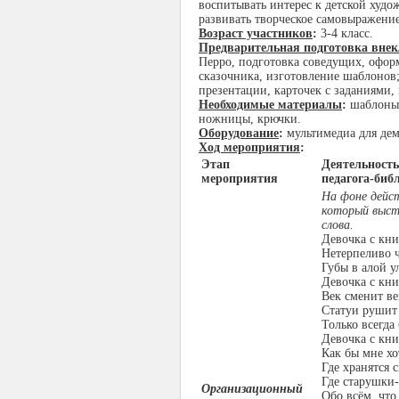
воспитывать интерес к детской худо
развивать творческое самовыражение
Возраст участников
:
3-4 класс.
Предварительная подготовка внек
Перро, подготовка соведущих, офор
сказочника, изготовление шаблонов
презентации, карточек с заданиями,
Необходимые материалы
:
шаблоны 
ножницы, крючки.
Оборудование
:
мультимедиа для дем
Ход мероприятия
:
Этап
Деятельность
мероприятия
педагога-биб
На фоне дейст
который высту
слова.
Девочка с кн
Нетерпеливо ч
Губы в алой 
Девочка с кн
Век сменит ве
Статуи рушит 
Только всегда
Девочка с кн
Как бы мне хо
Где хранятся с
Где старушки
Организационный
Обо всём, что