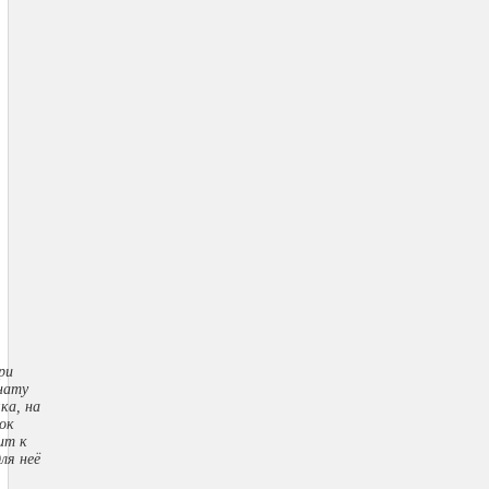
ри
нату
ка, на
ок
ит к
ля неё