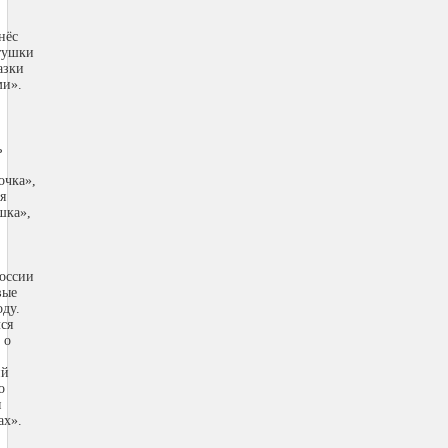
нёс
тушки
азки
ми».
ь
очка»,
я
шка»,
России
вые
оду.
ся
 о
ий
о
я
ах».