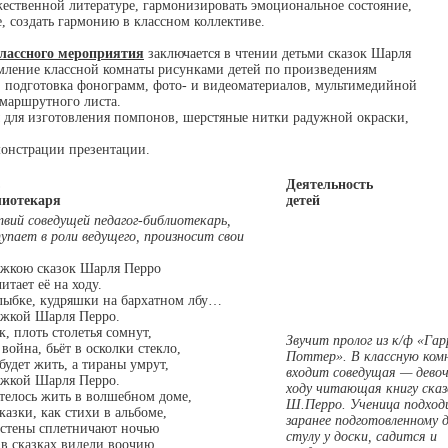
жественной литературе, гармонизировать эмоциональное состояние,
, создать гармонию в классном коллективе.
лассного мероприятия
заключается в чтении детьми сказок Шарля
мление классной комнаты рисунками детей по произведениям
; подготовка фонограмм, фото- и видеоматериалов, мультимедийной
 маршрутного листа.
для изготовления помпонов, шерстяные нитки радужной окраски,
онстрации презентации.
Деятельность
лиотекаря
детей
вий соведущей педагог-библиотекарь,
пает в роли ведущего, произносит свои
ижкою сказок Шарля Перро
итает её на ходу.
улыбке, кудряшки на бархатном лбу…
ижкой Шарля Перро.
к, плоть столетья сомнут,
Звучит пролог из к/ф «Гар
война, бьёт в осколки стекло,
Поттер». В классную ком
 будет жить, а тираны умрут,
входит соведущая — девоч
ижкой Шарля Перро.
ходу читающая книгу сказ
телось жить в волшебном доме,
Ш.Перро. Ученица подход
казки, как стихи в альбоме,
заранее подготовленному д
-стены сплетничают ночью
стулу у доски, садится и
 в сказках видели воочию.