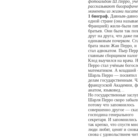
фотоальбом Ш.Перро, уче
рассказывают биографиче
моменты из жизни писате
1 биограф.
Давным-давно
одной стране (она называе
Францией) жили-были пя
братьев. Они были так по
друг на друга, что даже п
одинаковым почерком. Ст
брата звали Жан Перро, и
стал адвокатом. Пьер Перр
главным сборщиком налог
Клод выучился на врача. 
Перро стал учёным богосл
математиком. А младший
Шарль Перро — посвятил 
делам государственным. Ч
французской Академии, ф
анатом, языковед…
Но государственные заслу
Шарля Перро скоро забыли
потому что запомнилось
совершенно другое — ска
господина генерального
секретаря. И запомнились
так крепко, что спустя мно
люди любят, ценят и снова
снова с удовольствием чи