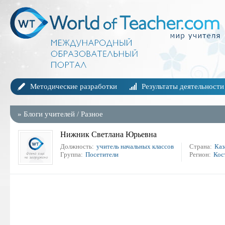
Методические разработки
Результаты деятельности
»
Блоги учителей
/
Разное
Нижник Светлана Юрьевна
Должность:
учитель начальных классов
Страна:
Каз
Группа:
Посетители
Регион:
Кос