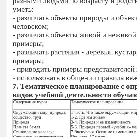
разными людьми по возрасту и родств
уметь:
- различать объекты природы и объек
человеком;
- различать объекты живой и неживой
примеры;
- различать растения - деревья, куста
примеры;
- приводить примеры представителей
- использовать в общении правила ве
7. Тематическое планирование с о
видов учебной деятельности обуч
Содержание курса
Тематическое планирование
Окружающий мир: природа,
1 часть. Что такое окружающий мир
общество, труд
1-2. Где мы живем
Природа
3-4. Природа и ее изменчивость
Планета Земля
5-6. Природа первый «учебник» че
Становление человека
7 Экскурсия. Осенние изменения в
Современное человечество
Природа -17 часов