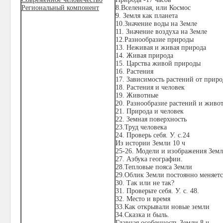
Региональный компонент
8.Вселенная, или Космос
9. Земля как планета
10.Значение воды на Земле
11. Значение воздуха на Земле
12.Разнообразие природы
13. Неживая и живая природа
14. Живая природа
15. Царства живой природы
16. Растения
17. Зависимость растений от прир
18. Растения и человек
19. Животные
20. Разнообразие растений и живо
21. Природа и человек
22. Земная поверхность
23.Труд человека
24. Проверь себя. У. с.24
Из истории Земли 10 ч
25-26. Модели и изображения Зем
27. Азбука географии.
28.Тепловые пояса Земли
29.Облик Земли постоянно меняетс
30. Так или не так?
31. Проверьте себя. У. с. 48.
32. Место и время
33.Как открывали новые земли
34.Сказка и быль.
Главная особенность Земли 8 ч