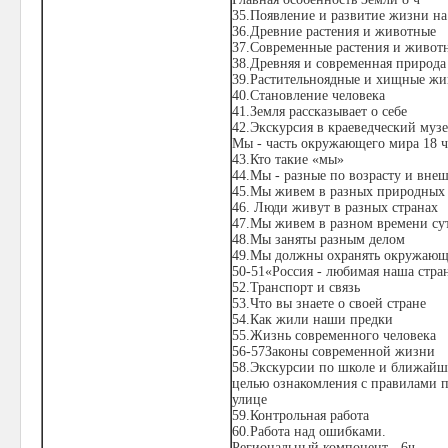
35.Появление и развитие жизни на
36.Древние растения и животные
37.Современные растения и живот
38.Древняя и современная природа
39.Растительноядные и хищные ж
40.Становление человека
41.Земля рассказывает о себе
42.Экскурсия в краеведческий музе
Мы - часть окружающего мира 18 ч
43.Кто такие «мы»
44.Мы - разные по возрасту и вне
45.Мы живем в разных природных
46. Люди живут в разных странах
47.Мы живем в разном времени су
48.Мы заняты разным делом
49.Мы должны охранять окружающ
50-51«Россия - любимая наша стра
52.Транспорт и связь
53.Что вы знаете о своей стране
54.Как жили наши предки
55.Жизнь современного человека
56-57Законы современной жизни
58.Экскурсии по школе и ближайш
целью ознакомления с правилами п
улице
59.Контрольная работа
60.Работа над ошибками.
Региональный компонент - 6ч.