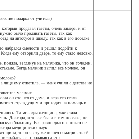
ачестве подарка от учителя)
 который продавал газеты, очень замерз, и от
 нужно было продавать газеты, так как
езд на автобусе в школу, так как в его поселке
то набрался смелости и решил подойти к
огда ему отворили дверь, то ему стало неловко,
, поняла, взглянув на мальчика, что он голоден.
такане. Когда мальчик выпил все молоко, он
 молоко?
лице ему ответила, — меня учили с детства не
рошептал мальчик.
гда он отошел от дома, и вера его стала
 помогает страждущим и приходит на помощь в
енилось. Та молодая женщина, уже стала
езнь. Доктора, которые были в том поселке, не
одскую больницу. Все равно диагноз никто не
октора медицинских наук.
 женщина, то он сразу же пошел осматривать её.
 подрабатывал, продавая газеты.