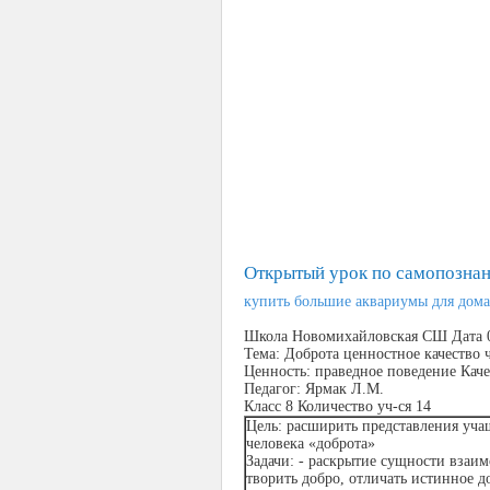
Открытый урок по самопознан
купить большие аквариумы для дома
Школа Новомихайловская
СШ
Дата
0
Тема
: Доброта ценностное качество 
Ценность: праведное поведение Каче
Педагог: Ярмак Л.М.
Класс 8
Количество уч-ся 14
Цель:
расширить представления учащ
человека «доброта»
Задачи: - раскрытие сущности взаим
творить добро, отличать истинное д