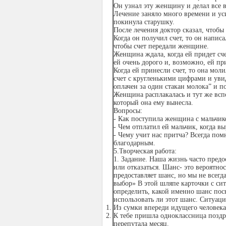
Он узнал эту женщину и делал все 
Лечение заняло много времени и уси
покинула старушку.
После лечения доктор сказал, чтобы 
Когда он получил счет, то он написа
чтобы счет передали женщине.
Женщина ждала, когда ей придет сче
ей очень дорого и, возможно, ей пр
Когда ей принесли счет, то она моли
счет с кругленькими цифрами и уви
оплачен за один стакан молока” и п
Женщина расплакалась и тут же всп
который она ему вынесла.
Вопросы:
- Как поступила женщина с мальчик
- Чем отплатил ей мальчик, когда вы
- Чему учит нас притча? Всегда помн
благодарным.
5.Творческая работа:
1. Задание. Наша жизнь часто предо
или отказаться. Шанс- это вероятно
предоставляет шанс, но мы не всегд
выбор» В этой шляпе карточки с сит
определить, какой именно шанс пос
использовать ли этот шанс. Ситуаци
Из сумки впереди идущего человека
К тебе пришла одноклассница поздр
перепутала месяц.