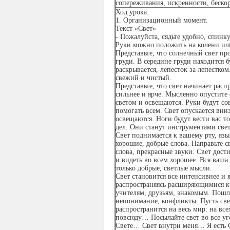
сопереживания, искренности, беско
Ход урока
:
1.
Организационный момент.
Текст «Свет»
- Пожалуйста, сядьте удобно, спинк
Руки можно положить на колени или 
Представьте, что солнечный свет пр
груди. В середине груди находится 
раскрывается, лепесток за лепестко
свежий и чистый.
Представьте, что свет начинает расп
сильнее и ярче. Мысленно опустите
светом и освещаются. Руки будут со
помогать всем. Свет опускается вни
освещаются. Ноги будут вести вас 
дел. Они станут инструментами све
Свет поднимается к вашему рту, язы
хорошие, добрые слова. Направьте с
слова, прекрасные звуки. Свет дости
и видеть во всем хорошее. Вся ваша
только добрые, светлые мысли.
Свет становится все интенсивнее и 
распространяясь расширяющимися к
учителям, друзьям, знакомым. Пошли
непонимание, конфликты. Пусть свет
распространится на весь мир: на все
повсюду… Посылайте свет во все уг
Свете… Свет внутри меня… Я есть С