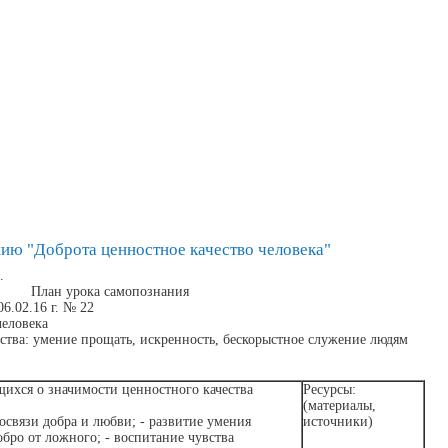
ию "Доброта ценностное качество человека"
.
План урока самопознания
6.02.16 г. № 22
человека
ства: умение прощать, искренность, бескорыстное служение людям
ихся о значимости ценностного качества
Ресурс
ы
:
(материал
ы
,
освязи добра и любви; - развитие умения
источники
)
обро от ложного; - воспитание чувства