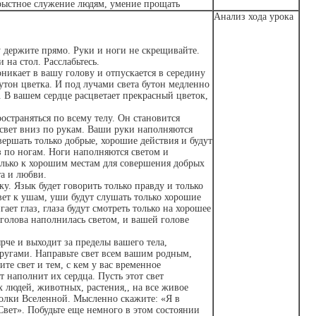
рыстное служение людям, умение прощать
Анализ
хода урока
у держите прямо. Руки и ноги не скрещивайте.
на стол. Расслабьтесь.
оникает в вашу голову и отпускается в середину
бутон цветка. И под лучами света бутон медленно
м. В вашем сердце расцветает прекрасный цветок,
ространяться по всему телу. Он становится
 свет вниз по рукам. Ваши руки наполняются
вершать только добрые, хорошие действия и будут
з по ногам. Ноги наполняются светом и
только к хорошим местам для совершения добрых
та и любви.
ку. Язык будет говорить только правду и только
вет к ушам, уши будут слушать только хорошие
гает глаз, глаза будут смотреть только на хорошее
 голова наполнилась светом, и вашей голове
ярче и выходит за пределы вашего тела,
ругами. Направьте свет всем вашим родным,
те свет и тем, с кем у вас временное
 наполнит их сердца. Пусть этот свет
х людей, животных, растения,, на все живое
олки Вселенной. Мысленно скажите: «Я в
вет». Побудьте еще немного в этом состоянии