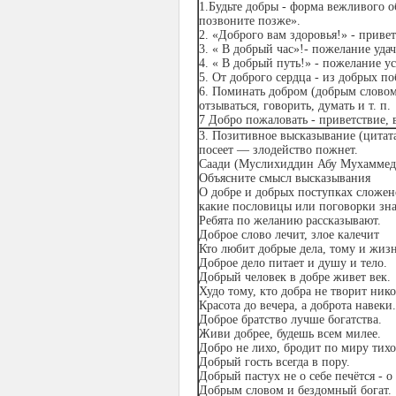
1.Будьте добры - форма вежливого о
позвоните позже».
2. «Доброго вам здоровья!» - приве
3. « В добрый час»!- пожелание удач
4. « В добрый путь!» - пожелание у
5. От доброго сердца - из добрых п
6. Поминать добром (добрым словом
отзываться, говорить, думать и т. п.
7 Добро пожаловать - приветствие,
3. Позитивное высказывание (цитата
посеет — злодейство пожнет.
Саади (Муслихиддин Абу Мухаммед
Объясните смысл высказывания
О добре и добрых поступках сложен
какие пословицы или поговорки зна
Ребята по желанию рассказывают.
Доброе слово лечит, злое калечит
Кто любит добрые дела, тому и жиз
Доброе дело питает и душу и тело.
Добрый человек в добре живет век.
Худо тому, кто добра не творит нико
Красота до вечера, а доброта навеки.
Доброе братство лучше богатства.
Живи добрее, будешь всем милее.
Добро не лихо, бродит по миру тихо
Добрый гость всегда в пору.
Добрый пастух не о себе печётся - о
Добрым словом и бездомный богат.