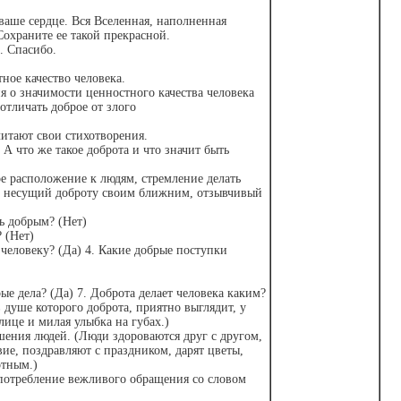
 ваше сердце. Вся Вселенная, наполненная
Сохраните ее такой прекрасной.
. Спасибо.
ное качество человека.
я о значимости ценностного качества человека
отличать доброе от злого
итают свои стихотворения.
А что же такое доброта и что значит быть
ое расположение к людям, стремление делать
, несущий доброту своим ближним, отзывчивый
ь добрым? (Нет)
 (Нет)
человеку? (Да) 4. Какие добрые поступки
рые дела? (Да) 7. Доброта делает человека каким?
 душе которого доброта, приятно выглядит, у
лице и милая улыбка на губах.)
ения людей. (Люди здороваются друг с другом,
ие, поздравляют с праздником, дарят цветы,
тным.)
потребление вежливого обращения со словом