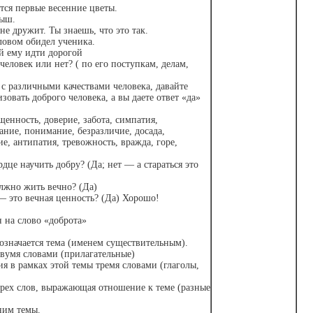
ются первые весенние цветы.
лыш.
не дружит. Ты знаешь, что это так.
ловом обидел ученика.
й ему идти дорогой
еловек или нет? ( по его поступкам, делам,
и с различными качествами человека, давайте
изовать доброго человека, а вы даете ответ «да»
енность, доверие, забота, симпатия,
мание, понимание, безразличие, досада,
, антипатия, тревожность, вражда, горе,
це научить добру? (Да; нет — а стараться это
олжно жить вечно? (Да)
 — это вечная ценность? (Да) Хорошо!
 на слово «доброта»
бозначается тема (именем существительным).
двумя словами (прилагательные)
ия в рамках этой темы тремя словами (глаголы,
ырех слов, выражающая отношение к теме (разные
ним темы.