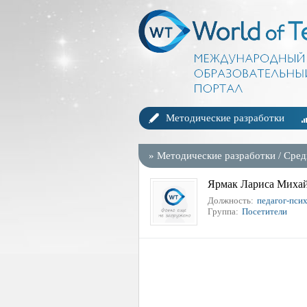
Методические разработки
»
Методические разработки
/
Сред
Ярмак Лариса Миха
Должность:
педагог-псих
Группа:
Посетители