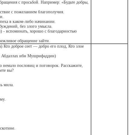
бращения с просьбой. Например: «Будьте добры,
тствие с пожеланием благополучия.
и.
спеха в каком-либо начинании.
обуждений, без злого умысла.
) - вспоминать, хорошо с благодарностью
 вежливое обращение зайти.
) Кто доброе сеет — добро его плод, Кто злое
 Абдаллах ибн Мушрифаддин)
о немало пословиц и поговорок. Расскажите,
ете вы?
нь мила.
му.
 скотине.