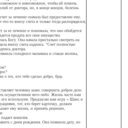
возможное и невозможное, чтобы ей помочь.
лий от доктора, но, в конце концов, болезнь
счет за лечение сначала был предоставлен ему.
л что-то внизу счета и только тогда распорядился,
т за ее лечение и понимала, что оно обойдется
идется продать все свое имущество.
лась Богу. Она начала пристально смотреть на
дела внизу счета надпись: “Счет полностью
одпись доктора.
омнила голодного мальчика и стакан молока,
ом?
рос?
и о тех, кто тебе сделал добро, будь
ставляет человеку шанс совершить доброе дело
сть осуществления чего-либо. Жизнь часто нам
а его используем. Предлагаю вам игру « Шанс и
уациями, тот, кто берет карточку, должен
ылает ему жизнь, и принять решение,
и:
 падает кошелек.
авить с днем рождения. Она помнила дату, но