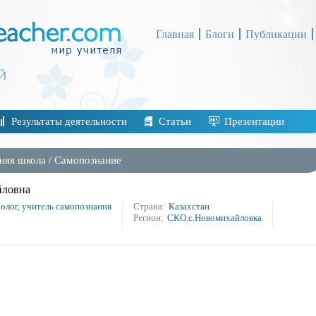
Главная
Блоги
Публикации
Результаты деятельности
Статьи
Презентации
няя школа
/
Самопознание
йловна
олог, учитель самопознания
Страна:
Казахстан
Регион:
СКО.с.Новомихайловка