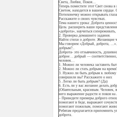
Света, Любви, Покоя…
Теперь поместите этот Свет снова в
Светом, находится в вашем сердце. 
Потихонечку можно открывать глаза
Расскажите о своих чувствах.
Тема нашего урока:
Доброта ценност
Цель: расширить ваши представлени
«доброта», научиться сопереживать, 
2.
Проверка домашнего задания
.
Найти стихи о доброте. Желающие ч
Мы говорим «Добрый, доброта, …». 
добрым?..
Доброта- это отзывчивость, душевн
доброе… добрый — соответственно
человек…
1. Можно ли человека заставить быт
2. Можно ли стать добрым на время?
3. Нужно ли быть добрым к любому 
совершили вы? Расскажите о них
5. Легко ли быть добрым? (Да)
6. Есть ли у вас желание делать доб
(Обаятельным, красивым. Человек, в
него выражение радости и покоя на 
– Приведите примеры доброго отнош
помогают в беде, выражают сочувств
помогают пожилым, помогают живо
Ребятам предлагается припомнить у
доброта.