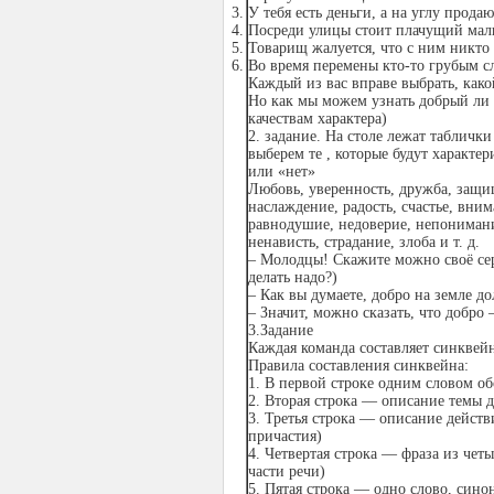
У тебя есть деньги, а на углу прода
Посреди улицы стоит плачущий ма
Товарищ жалуется, что с ним никто 
Во время перемены кто-то грубым с
Каждый из вас вправе выбрать, како
Но как мы можем узнать добрый ли ч
качествам характера)
2. задание. На столе лежат табличк
выберем те , которые будут характер
или «нет»
Любовь, уверенность, дружба, защищ
наслаждение, радость, счастье, вни
равнодушие, недоверие, непонимание
ненависть, страдание, злоба и т. д.
– Молодцы! Скажите можно своё серд
делать надо?)
– Как вы думаете, добро на земле д
– Значит, можно сказать, что добро
3.Задание
Каждая команда составляет синквейн
Правила составления синквейна:
1. В первой строке одним словом о
2. Вторая строка — описание темы 
3. Третья строка — описание действ
причастия)
4. Четвертая строка — фраза из чет
части речи)
5. Пятая строка — одно слово, сино