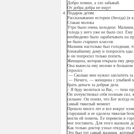
Добро помни, а зло забывай.
От добра добра не ищут
Подарок детям.
Рассказывание истории (беседа) (в к
Стакан молока
Утро было очень холодное. Мальчик,
голода у него уже не было сил. Ему
необходимо было зарабатывать на про
не было старших классов.
Мальчик настолько был голодным, ч
ближайшему дому и попросить еды. К
и он попросил только попить.
Женщина, которая открыла ему дверь
Она вынесла ему молоко в большом с
спросил:
— Сколько мне нужно заплатить за
— Ничего, — женщина с улыбкой на 
брать деньги за добрые дела.
– Я буду молиться за Вас, — тихо п
Он почувствовал себя полным сил, ко
сильнее. Он понял, что Бог всегда
самый тяжелый момент.
Прошло много лет и все вокруг изм
старушкой и ее одолела тяжелая бол
могли ей помочь. Ее перевели в гор
мог поставить. Для этого вызвали д
Как только доктор узнал откуда эта
Это был тот самый мальчик, который