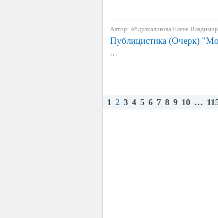
Автор: Абдулхаликова Елена Владими
Публицистика (Очерк) "Мо
…
1
2
3
4
5
6
7
8
9
10
…
11