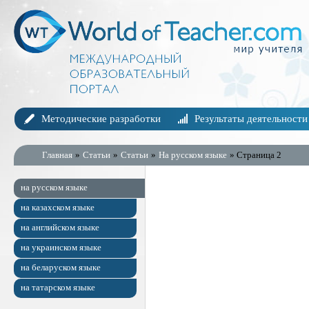
Методические разработки
Результаты деятельности
Главная
»
Статьи
»
Статьи
»
На русском языке
» Страница 2
на русском языке
на казахском языке
на английском языке
на украинском языке
на беларуском языке
на татарском языке