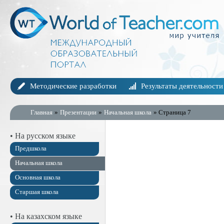
Методические разработки
Результаты деятельности
Главная
»
Презентации
»
Начальная школа
» Страница 7
• На русском языке
Предшкола
Начальная школа
Основная школа
Старшая школа
• На казахском языке