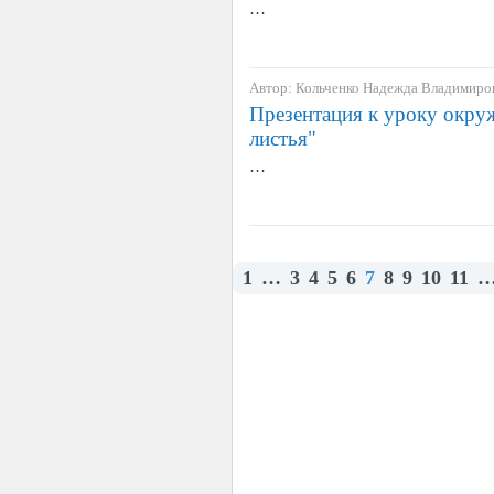
…
Автор: Кольченко Надежда Владимиро
Презентация к уроку окруж
листья"
…
1
…
3
4
5
6
7
8
9
10
11