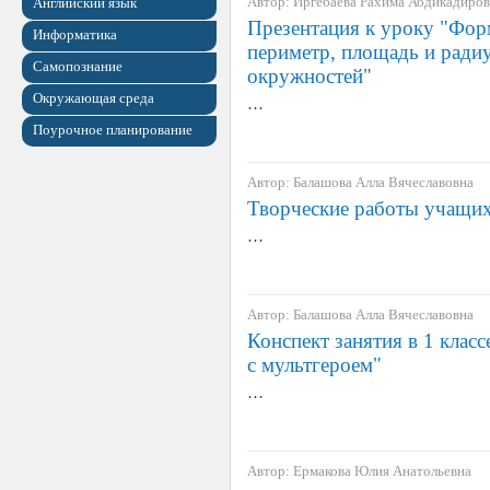
Автор: Иргебаева Рахима Абдикадиро
Английский язык
Презентация к уроку "Фор
Информатика
периметр, площадь и ради
Самопознание
окружностей"
Окружающая среда
…
Поурочное планирование
Автор: Балашова Алла Вячеславовна
Творческие работы учащи
…
Автор: Балашова Алла Вячеславовна
Конспект занятия в 1 клас
с мультгероем"
…
Автор: Ермакова Юлия Анатольевна