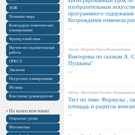
Интегрированный урок по 
изобразительным искусств
ЗОЖ
программного содержания 
Познание мира
Возрождения изменила раз
Календарно-тематическое
…
планирование
Французский язык
Научно-исследовательская
Автор: Петрова Ольга Валентиновна
работа
Викторина по сказкам А. 
ОРКСЭ
Пушкина"
Экология
…
Поурочное планирование
Музыка
Автор: Иргебаева Рахима Абдикадиро
Классному руководителю
Тест по теме: Формулы , 
площадь и радиусы вписан
• На казахском языке
…
Открытые уроки
Математика