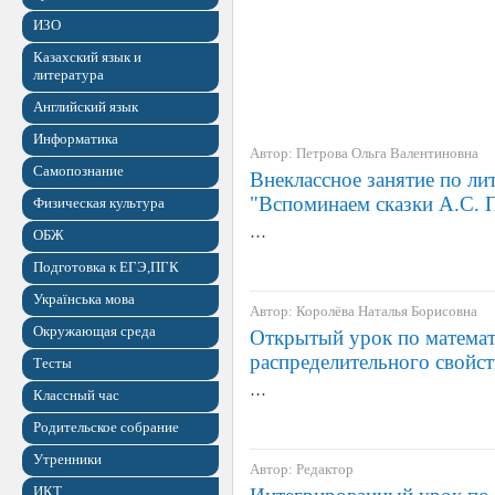
ИЗО
Казахский язык и
литература
Английский язык
Информатика
Автор: Петрова Ольга Валентиновна
Самопознание
Внеклассное занятие по л
"Вспоминаем сказки А.С.
Физическая культура
…
ОБЖ
Подготовка к ЕГЭ,ПГК
Українська мова
Автор: Королёва Наталья Борисовна
Окружающая среда
Открытый урок по матема
распределительного свойст
Тесты
…
Классный час
Родительское собрание
Утренники
Автор: Редактор
ИКТ