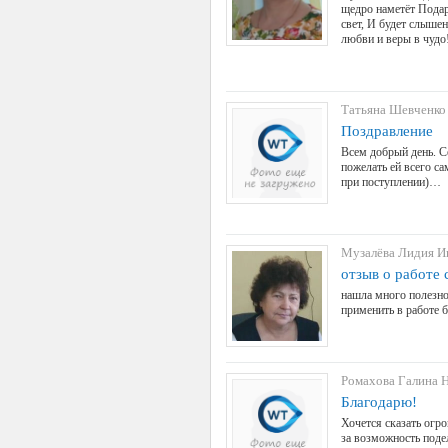
щедро наметёт Подар
свет, И будет слыше
любви и веры в чуд
Татьяна Шевченко
Поздравление
Всем добрый день. С
пожелать ей всего са
при поступлении)…
Музалёва Лидия И
отзыв о работе 
нашла много полезн
применить в работе 
Ромахова Галина 
Благодарю!
Хочется сказать огр
за возможность поде