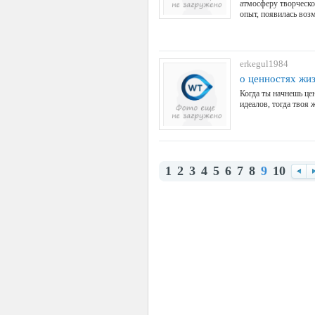
атмосферу творческо
опыт, появилась во
erkegul1984
о ценностях жи
Когда ты начнешь цени
идеалов, тогда твоя ж
1
2
3
4
5
6
7
8
9
10
Наза
В