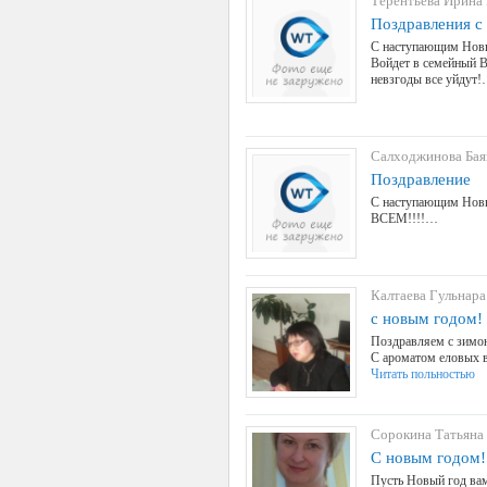
Терентьева Ирина
Поздравления с
С наступающим Новы
Войдет в семейный 
невзгоды все уйдут
Салходжинова Бая
Поздравление
С наступающим Новым
ВСЕМ!!!!…
Калтаева Гульнар
с новым годом!
Поздравляем с зимою
С ароматом еловых 
Читать польностью
Сорокина Татьяна
С новым годом!
Пусть Новый год вам 