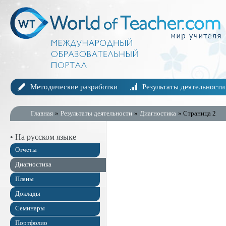
Методические разработки
Результаты деятельности
Главная
»
Результаты деятельности
»
Диагностика
» Страница 2
• На русском языке
Отчеты
Диагностика
Планы
Доклады
Семинары
Портфолио