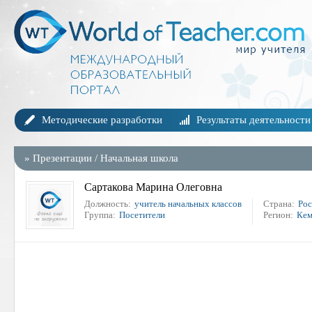
Методические разработки
Результаты деятельности
»
Презентации
/
Начальная школа
Сартакова Марина Олеговна
Должность:
учитель начальных классов
Страна:
Рос
Группа:
Посетители
Регион:
Кем