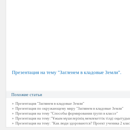
Презентация на тему "Загленем в кладовые Земли".
Похожие статьи
»
Презентация "Заглянем в кладовые Земли"
»
Презентация по окружающему миру "Заглянем в кладовые Земли"
»
Презентация на тему "Способы формирования групп в классе"
»
Презентация на тему:"Ұжым мүшелерінің мемлекеттік тілді оқытуд
»
Презентация на тему: "Как люди здороваются? Проект ученика 2 клас