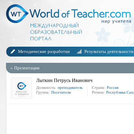
Методические разработки
Результаты деятельности
»
Презентации
Лыткин Петрусь Иванович
Должность:
преподаватель
Страна:
Россия
Группа:
Посетители
Регион:
Республика Сах