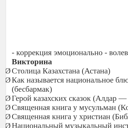
- коррекция эмоционально - воле
Викторина
Ø
Столица Казахстана (Астана)
Ø
Как называется национальное блю
(бесбармак)
Ø
Герой казахских сказок (Алдар —
Ø
Священная книга у мусульман (К
Ø
Священная книга у христиан (Биб
Ø
Национальный музыкальный инст