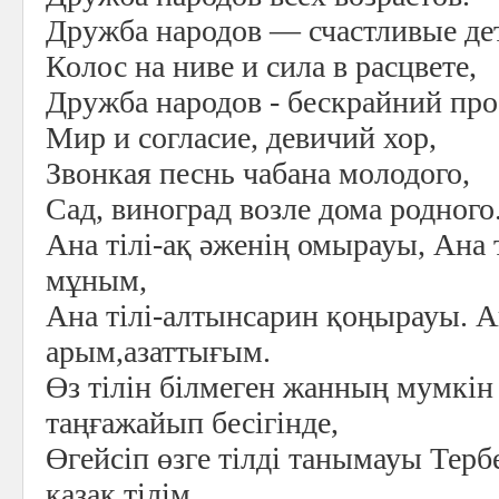
Дружба народов — счастливые де
Колос на ниве и сила в расцвете,
Дружба народов - бескрайний про
Мир и согласие, девичий хор,
Звонкая песнь чабана молодого,
Сад, виноград возле дома родного
Ана тілі-ақ әженің омырауы, Ана 
мұным,
Ана тілі-алтынсарин қоңырауы. Ан
арым,азаттығым.
Өз тілін білмеген жанның м
y
мкін
таңғажайып бесігінде,
Өгейсіп өзге тілді танымауы Тер
қазақ тілім.