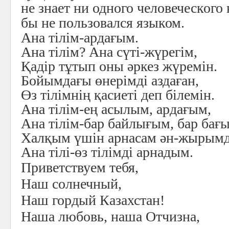
не знает ни одного человеческого
бы не пользовался языком.
Ана тілім-ардағым.
Ана тілім? Ана сүті-жүрегім,
Қадір тұтып оны әркез жүремін.
Бойымдағы өнерімді аздаған,
Өз тілімнің қасиеті деп білемін.
Ана тілім-ең асылым, ардағым,
Ана тілім-бар байлығым, бар бағ
Халқым үшін арнасам ән-жырым
Ана тілі-өз тілімді арнадым.
Приветствуем тебя,
Наш солнечный,
Наш гордый Казахстан!
Наша любовь, наша Отчизна,