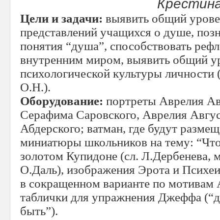
Крестина
Цели и задачи:
выявить общий урове
представлений учащихся о душе, позн
понятия “душа”, способствовать реф
внутренним миром, выявить общий у
психологической культуры личности 
О.Н.).
Оборудование:
портреты Аврелия Ав
Серафима Саровского, Аврелия Авгу
Абдерского; ватман, где будут размещ
миниатюры школьников на тему: “Что 
золотом Купидоне (сл. Л.Дербенева, м
О.Даль), изображения Эрота и Психеи
в сокращенном варианте по мотивам
таблички для упражнения Джеффа (“да
быть”).