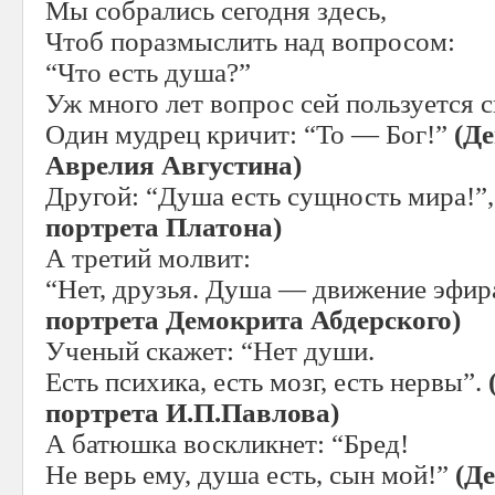
Мы собрались сегодня здесь,
Чтоб поразмыслить над вопросом:
“Что есть душа?”
Уж много лет вопрос сей пользуется 
Один мудрец кричит: “То — Бог!”
(Д
Аврелия Августина)
Другой: “Душа есть сущность мира!”
портрета Платона)
А третий молвит:
“Нет, друзья. Душа — движение эфир
портрета Демокрита Абдерского)
Ученый скажет: “Нет души.
Есть психика, есть мозг, есть нервы”.
портрета И.П.Павлова)
А батюшка воскликнет: “Бред!
Не верь ему, душа есть, сын мой!”
(Д