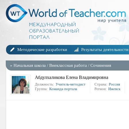
Методические разработки
Результаты деятельности
»
Начальная школа
/
Внеклассная работа
/
Сочинения
Абдулхаликова Елена Владимировна
Должность:
Учитель-методист
Страна:
Россия
Группа:
Команда портала
Регион:
Ижевск