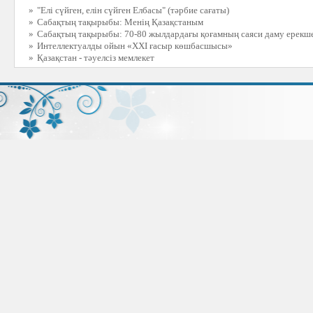
»
"Елі сүйген, елін сүйген Елбасы" (тәрбие сағаты)
»
Сабақтың тақырыбы: Менің Қазақстаным
»
Сабақтың тақырыбы: 70-80 жылдардағы қоғамның саяси даму ерекше
»
Интеллектуалды ойын «ХХІ ғасыр көшбасшысы»
»
Қазақстан - тәуелсіз мемлекет