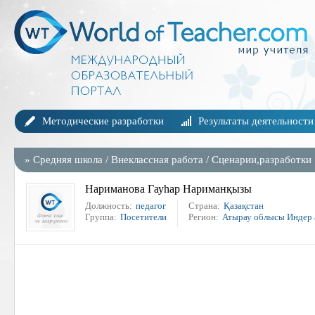
Методические разработки
Результаты деятельности
»
Средняя школа
/
Внеклассная работа
/
Сценарии,разработки
Нариманова Гауһар Нариманқызы
Должность:
педагог
Страна:
Қазақстан
Группа:
Посетители
Регион:
Атырау облысы Индер 