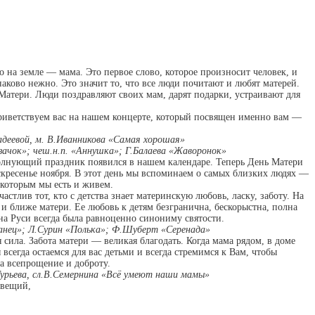
 на земле — мама. Это первое слово, которое произносит человек, и
наково нежно. Это значит то, что все люди почитают и любят матерей.
Матери. Люди поздравляют своих мам, дарят подарки, устраивают для
иветствуем вас на нашем концерте, который посвящен именно вам —
адеевой, м. В.Иванникова «Самая хорошая»
азачок»; чеш.н.п. «Аннушка»; Г.Балаева «Жаворонок»
волнующий праздник появился в нашем календаре. Теперь День Матери
скресенье ноября. В этот день мы вспоминаем о самых близких людях —
 которым мы есть и живем.
астлив тот, кто с детства знает материнскую любовь, ласку, заботу. На
 и ближе матери. Ее любовь к детям безгранична, бескорыстна, полна
а Руси всегда была равноценно сино­ниму святости.
Танец»; Л.Сурин «Полька»; Ф.Шуберт «Серенада»
сила. Забота матери — великая благодать. Когда мама рядом, в доме
всегда остаемся для вас детьми и всегда стремимся к Вам, чтобы
за всепрощение и доброту.
.Гурьева, сл.В.Семернина «Всё умеют наши мамы»
 вещий,