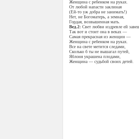
Женщина с ребенком на руках.
От любой напасти заклиная
(Ей-то уж добра не занимать!)
Нет, не Богоматерь, а земная,
Гордая, возвышенная мать.
Вед.2:
Свет любви издревле ей заве
Так вот и стоит она в веках —
Самая прекрасная из женщин —
Женщина с ребенком на руках.
Все на свете метится следами,
Сколько б ты не вышагал путей,
Яблоня украшена плодами,
Женщина — судьбой своих детей.