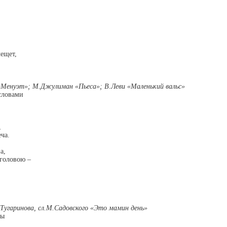
ещет,
«Менуэт»; М.Джулиман «Пьеса»; В.Леви «Маленький вальс»
словами
,
ча.
а,
головою –
угаринова, сл.М.Садовского «Это мамин день»
ты