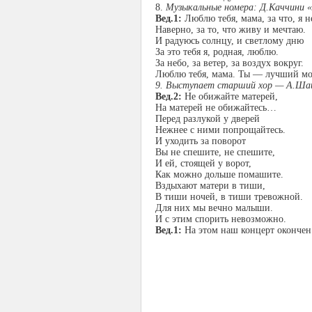
8.
Музыкальные номера: Д.Каччини 
Вед.1:
Люблю тебя, мама, за что, я н
Наверно, за то, что живу и мечтаю.
И радуюсь солнцу, и светлому дню
За это тебя я, родная, люблю.
За небо, за ветер, за воздух вокруг.
Люблю тебя, мама. Ты — лучший мо
9. Выступает старший хор — А.Ша
Вед.2:
Не обижайте матерей,
На матерей не обижайтесь…
Перед разлукой у дверей
Нежнее с ними попрощайтесь.
И уходить за поворот
Вы не спешите, не спешите,
И ей, стоящей у ворот,
Как можно дольше помашите.
Вздыхают матери в тиши,
В тиши ночей, в тиши тревожной.
Для них мы вечно малыши.
И с этим спорить невозможно.
Вед.1:
На этом наш концерт окончен.