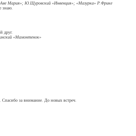
«Аве Мария»; Ю.Щуровский «Инвенция»; «Мазурка» Р.Фрике
е знаю.
й друг.
инский «Мамонтенок»
 Спасибо за внимание. До новых встреч.