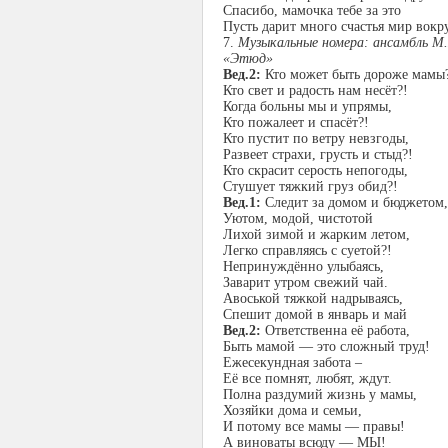
Спасибо, мамочка тебе за это
Пусть дарит много счастья мир вокр
7.
Музыкальные номера: ансамбль М.
«Этюд»
Вед.2:
Кто может быть дороже мамы
Кто свет и радость нам несёт?!
Когда больны мы и упрямы,
Кто пожалеет и спасёт?!
Кто пустит по ветру невзгоды,
Развеет страхи, грусть и стыд?!
Кто скрасит серость непогоды,
Стушует тяжкий груз обид?!
Вед.1:
Следит за домом и бюджетом,
Уютом, модой, чистотой
Лихой зимой и жарким летом,
Легко справляясь с суетой?!
Непринуждённо улыбаясь,
Заварит утром свежий чай.
Авоськой тяжкой надрываясь,
Спешит домой в январь и май
Вед.2:
Ответственна её работа,
Быть мамой — это сложный труд!
Ежесекундная забота –
Её все помнят, любят, ждут.
Полна раздумий жизнь у мамы,
Хозяйки дома и семьи,
И потому все мамы — правы!
А виноваты всюду — МЫ!