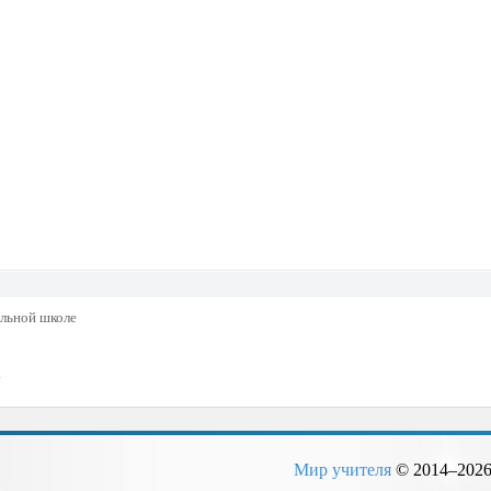
альной школе
.
Мир учителя
© 2014–
202