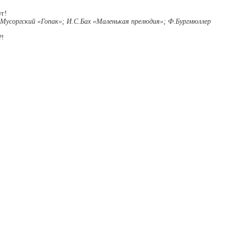
уг!
Мусоргский «Гопак»; И.С.Бах «Маленькая прелюдия»; Ф.Бургмюллер
?!