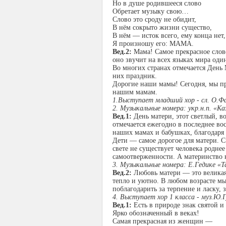
Но в душе родившееся слово
Обретает музыку свою…
Слово это сроду не обидит,
В нём сокрыто жизни существо,
В нём — исток всего, ему конца нет,
Я произношу его: МАМА.
Вед.2:
Мама! Самое прекрасное слово
оно звучит на всех языках мира оди
Во многих странах отмечается День 
них праздник.
Дорогие наши мамы! Сегодня, мы пр
нашим мамам.
1.Выступает младший хор - сл. О.Ф
2. Музыкальные номера: укр.н.п. «К
Вед.1:
День матери, этот светлый, 
отмечается ежегодно в последнее во
наших мамах и бабушках, благодаря
Дети — самое дорогое для матери. Сч
свете не существует человека роднее
самоотверженности. А материнство н
3. Музыкальные номера: Е.Гедике «
Вед.2:
Любовь матери — это великая 
тепло и уютно. В любом возрасте мы 
поблагодарить за терпение и ласку, 
4. Выступает хор 1 класса - муз.Ю
Вед.1:
Есть в природе знак святой и
Ярко обозначенный в веках!
Самая прекрасная из женщин —