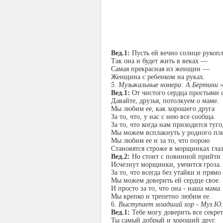
Вед.1:
Пусть ей вечно солнце рукопл
Так она и будет жить в веках —
Самая прекрасная из женщин —
Женщина с ребенком на руках.
5. Музыкальные номера: А.Бертини 
Вед.1:
От чистого сердца простыми 
Давайте, друзья, потолкуем о маме.
Мы любим ее, как хорошего друга
За то, что, у нас с нею все сообща.
За то, что когда нам приходится туго
Мы можем всплакнуть у родного пле
Мы любим ее и за то, что порою
Становятся строже в морщинках глаз
Вед.2:
Но стоит с повинной прийти 
Исчезнут морщинки, умчится гроза.
За то, что всегда без утайки и прямо
Мы можем доверить ей сердце свое.
И просто за то, что она - наша мама
Мы крепко и трепетно любим ее.
6.
Выступает младший хор - Муз.Ю.Т
Вед.1:
Тебе могу доверить все секре
Ты самый добрый и хороший друг.