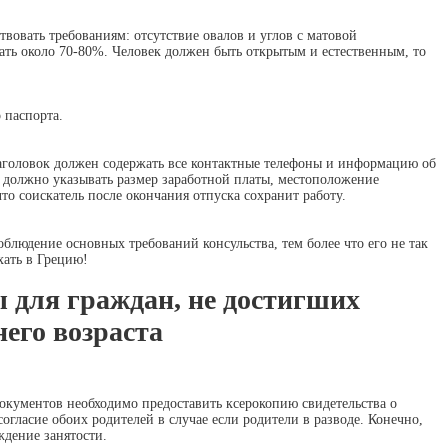
вовать требованиям: отсутствие овалов и углов с матовой
ать около 70-80%. Человек должен быть открытым и естественным, то
 паспорта.
Заголовок должен содержать все контактные телефоны и информацию об
 должно указывать размер заработной платы, местоположение
то соискатель после окончания отпуска сохранит работу.
блюдение основных требований консульства, тем более что его не так
ать в Грецию!
 для граждан, не достигших
его возраста
окументов необходимо предоставить ксерокопию свидетельства о
огласие обоих родителей в случае если родители в разводе. Конечно,
ждение занятости.