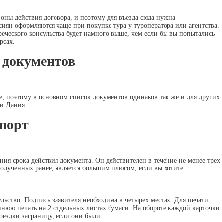
зоны действия договора, и поэтому для въезда сюда нужна
сиян оформляются чаще при покупке тура у туроператора или агентства.
еческого консульства будет намного выше, чем если бы вы попытались
рсах.
 документов
, поэтому в основном список документов одинаков так же и для других
ли Дания.
порт
ния срока действия документа. Он действителен в течение не менее трех
олученных ранее, является большим плюсом, если вы хотите
.
ульство. Подпись заявителя необходима в четырех местах. Для печати
нюю печать на 2 отдельных листах бумаги. На обороте каждой карточки
оездки заграницу, если они были.