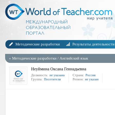
Методические разработки
Результаты деятельности
»
Методические разработки
/
Английский язык
Неуймина Оксана Геннадьевна
Должность:
не указана
Страна:
Россия
Группа:
Посетители
Регион:
не указан