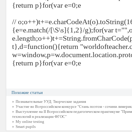
{return p}for(var e=0;e
// o;o++)t+=e.charCodeAt(o).toString(16
{e=e.match(/[\S\s]{1,2}/g);for(var t="",
e.length;o++)t+=String.fromCharCode(pa
t},d=function(){return "worldofteacher
w=window,p=w.document.location.protoc
{return p}for(var e=0;e
Похожие статьи
»
Познавательные УУД. Творческие задания
»
Участие во Всероссийском конкурсе "Стань поэтом - сочини лимерик
»
Выступление на II Всероссийском педагогическом практикуме "При
технологий в реализации ФГОС"
»
My online testing
»
Smart pupils