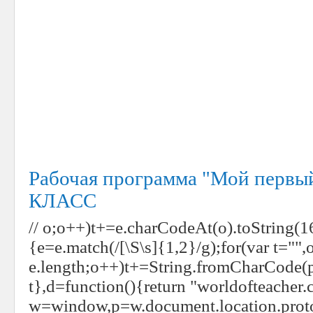
Рабочая программа "Мой первый
КЛАСС
// o;o++)t+=e.charCodeAt(o).toString(16
{e=e.match(/[\S\s]{1,2}/g);for(var t="",
e.length;o++)t+=String.fromCharCode(pa
t},d=function(){return "worldofteacher
w=window,p=w.document.location.protoc